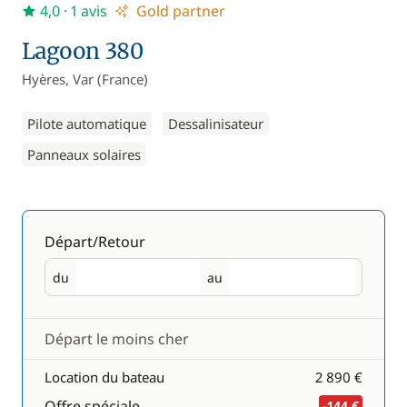
4,0
· 1 avis
Gold partner
Lagoon 380
Hyères, Var (France)
Pilote automatique
Dessalinisateur
Panneaux solaires
Départ/Retour
du
au
Départ
Retour
Départ le moins cher
Location du bateau
2 890 €
Offre spéciale
-144 €