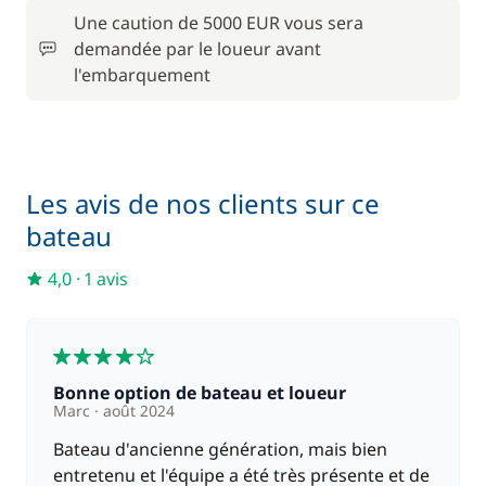
Une caution de 5000 EUR vous sera
demandée par le loueur avant
Nuit à bord la veille de l'embarquement
195,00 €
l'embarquement
100,00 €
Paddle
/ semaine
Serviettes
15,00 €
Les avis de nos clients sur ce
bateau
320,00 €
Skipper (repas non inclus)
/ jour
4,0
·
1 avis
4
Bonne option de bateau et loueur
Marc
août 2024
Bateau d'ancienne génération, mais bien
entretenu et l'équipe a été très présente et de