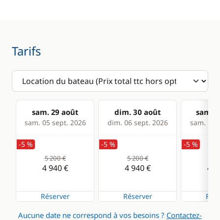
Winch électrique
Electronique
Divers
Tarifs
Anémomètre
Equipement de
sécurité
Convertisseur 220V
Guide & cartes
GPS
Lecteur de cartes
sam. 29 août
dim. 30 août
sam. 0
sam. 05 sept. 2026
dim. 06 sept. 2026
sam. 12 s
Loch - Speedo
Pilote automatique
-5 %
-5 %
-5 %
5 200 €
5 200 €
5 2
Sondeur
4 940 €
4 940 €
4 9
VHF
Réserver
Réserver
Rése
Cuisine
Confort
Aucune date ne correspond à vos besoins ?
Contactez-