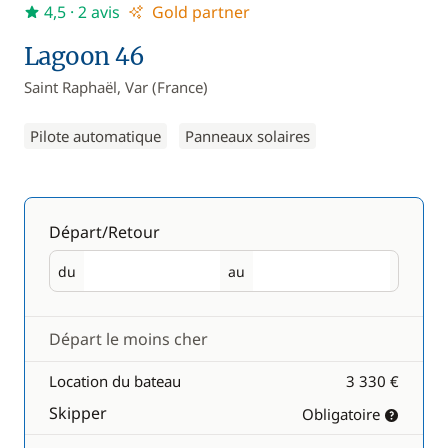
4,5
· 2 avis
Gold partner
Lagoon 46
Saint Raphaël, Var (France)
Pilote automatique
Panneaux solaires
Départ/Retour
du
au
Départ
Retour
Départ le moins cher
Location du bateau
3 330 €
Skipper
Obligatoire