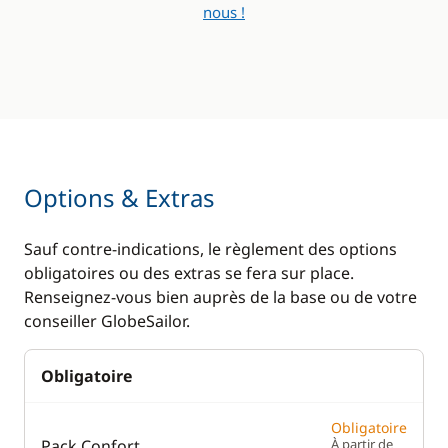
nous !
Cuisinière
Eau chaude
Lave Vaisselle
Lave Linge
Machine à café
Panneaux solaires
Réfrigérateur
Plateforme de bain
Réfrigérateur
Ventilateurs
éléctrique
Options & Extras
WC électrique
Sauf contre-indications, le règlement des options
obligatoires ou des extras se fera sur place.
Renseignez-vous bien auprès de la base ou de votre
conseiller GlobeSailor.
Obligatoire
Obligatoire
Pack Confort
À partir de