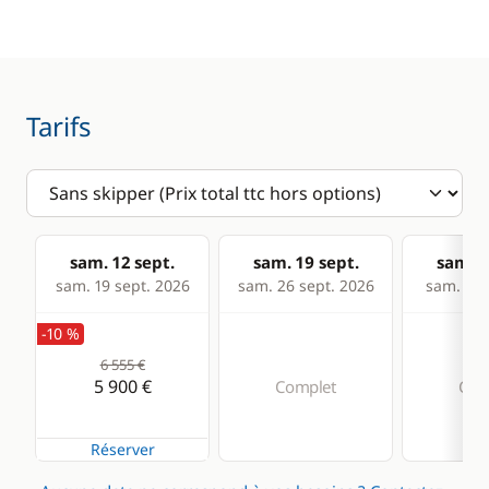
GPS
Lecteur de cartes
Loch - Speedo
Tarifs
Pilote automatique
Sondeur
Cuisine
Confort
sam. 12 sept.
sam. 19 sept.
sam. 2
sam. 19 sept. 2026
sam. 26 sept. 2026
sam. 03 
Congélateur
Eau chaude
-10 %
Cuisinière
6 555 €
Réfrigérateur
5 900 €
Complet
Com
Réfrigérateur
éléctrique
Réserver