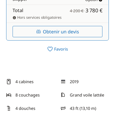
3 780 €
Total
4 200 €
Hors services obligatoires
Obtenir un devis
Favoris
4 cabines
2019
année
8 couchages
Grand voile lattée
4 douches
43 ft (13,10 m)
longueur