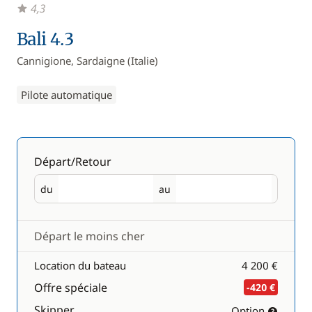
4,3
Bali 4.3
Cannigione, Sardaigne (Italie)
Pilote automatique
Départ/Retour
du
au
Départ
Retour
Départ le moins cher
Location du bateau
4 200 €
Offre spéciale
-420 €
Skipper
Option