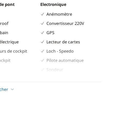
de pont
Electronique
Anémomètre
 roof
Convertisseur 220V
 bain
GPS
électrique
Lecteur de cartes
urs de cockpit
Loch - Speedo
ockpit
Pilote automatique
Sondeur
VHF
icher
Confort
Climatisation
eur
Eau chaude