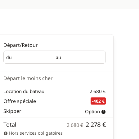
Départ/Retour
du
au
Départ
Retour
Départ le moins cher
Location du bateau
2 680 €
Offre spéciale
-402 €
Skipper
Option
2 278 €
Total
2 680 €
Hors services obligatoires