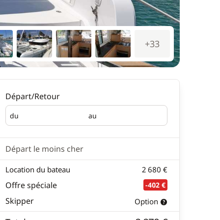
+33
Départ/Retour
du
au
Départ
Retour
Départ le moins cher
Location du bateau
2 680 €
Offre spéciale
-402 €
Skipper
Option