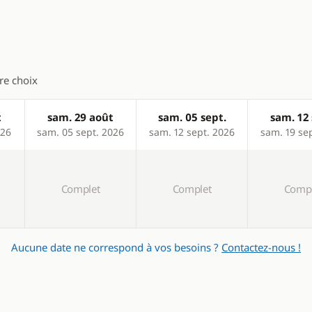
Panneaux solaires
Ventilateurs
WC électrique
tre choix
t
sam. 29 août
sam. 05 sept.
sam. 12 
026
sam. 05 sept. 2026
sam. 12 sept. 2026
sam. 19 se
Complet
Complet
Compl
Aucune date ne correspond à vos besoins ?
Contactez-nous !