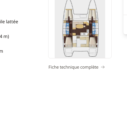
le lattée
74 m)
 m
Fiche technique complète