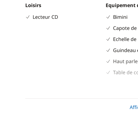
Loisirs
Equipement 
Lecteur CD
Bimini
Capote de
Echelle de
Guindeau 
Haut parle
Table de c
Aff
Divers
Cuisine
Equipement de sécurité
Cuisinière
Guide & cartes
Réfrigérat