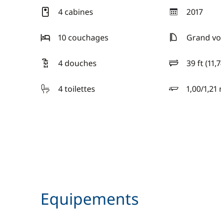
4 cabines
2017
année
10 couchages
Grand voi
4 douches
39 ft (11,
longueur
4 toilettes
1,00/1,21
tirant d'eau
Equipements