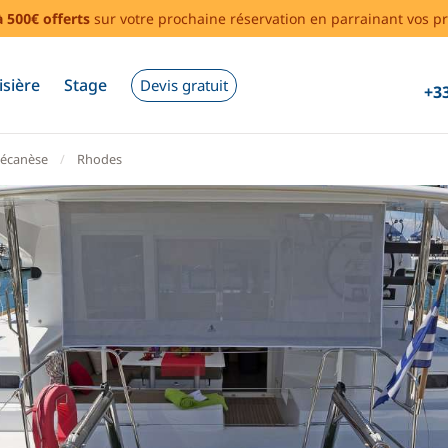
à 500€ offerts
sur votre prochaine réservation en parrainant vos pr
isière
Stage
Devis gratuit
+33
écanèse
Rhodes