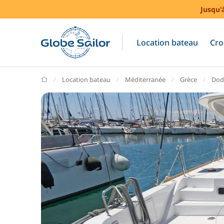
Jusqu'
Location bateau
Cro
GlobeSailor
Location bateau
Méditerranée
Grèce
Dod