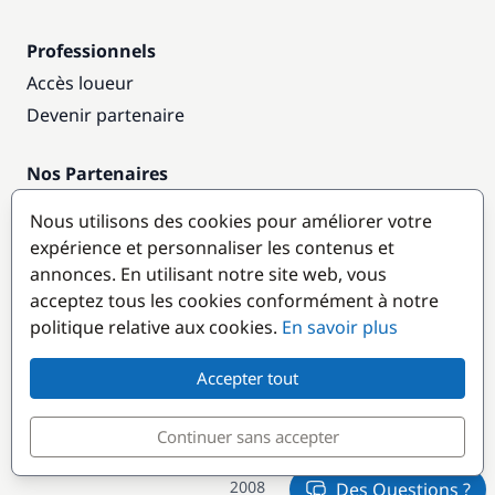
Professionnels
Accès loueur
Devenir partenaire
Nos Partenaires
Annuaire nautique
Nous utilisons des cookies pour améliorer votre
expérience et personnaliser les contenus et
Destinations populaires
annonces. En utilisant notre site web, vous
acceptez tous les cookies conformément à notre
politique relative aux cookies.
En savoir plus
Accepter tout
Continuer sans accepter
© GlobeSailor
Croisières & Location de bateaux depuis
2008
Des Questions ?