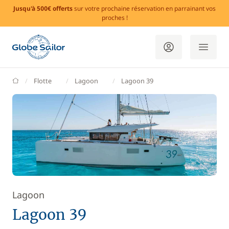
Jusqu'à 500€ offerts
sur votre prochaine réservation en parrainant vos
proches !
GlobeSailor
Flotte
Lagoon
Lagoon 39
Lagoon
Lagoon 39