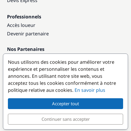
Devis Express
Professionnels
Accès loueur
Devenir partenaire
Nos Partenaires
Annuaire nautique
Nous utilisons des cookies pour améliorer votre
expérience et personnaliser les contenus et
Destinations populaires
annonces. En utilisant notre site web, vous
acceptez tous les cookies conformément à notre
politique relative aux cookies.
En savoir plus
Accepter tout
Continuer sans accepter
© GlobeSailor
Croisières & Location de bateaux depuis