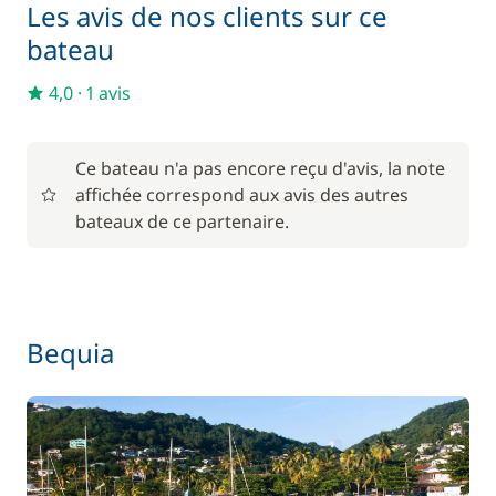
Les avis de nos clients sur ce
Dessalinisateur
bateau
Générateur
4,0
·
1 avis
Panneaux solaires
Ce bateau n'a pas encore reçu d'avis, la note
affichée correspond aux avis des autres
bateaux de ce partenaire.
Bequia