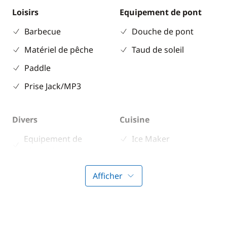
Loisirs
Equipement de pont
Barbecue
Douche de pont
Matériel de pêche
Taud de soleil
Paddle
Prise Jack/MP3
Divers
Cuisine
Equipement de
Ice Maker
sécurité
Guide & cartes
Afficher
Confort
Climatisation