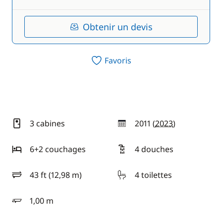
Obtenir un devis
Favoris
3 cabines
2011 (
2023
)
année
6+2 couchages
4 douches
43 ft (12,98 m)
4 toilettes
longueur
1,00 m
tirant d'eau