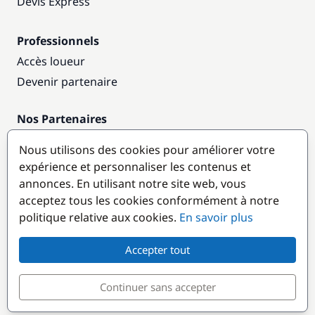
Devis Express
Professionnels
Accès loueur
Devenir partenaire
Nos Partenaires
Annuaire nautique
Nous utilisons des cookies pour améliorer votre
expérience et personnaliser les contenus et
Destinations populaires
annonces. En utilisant notre site web, vous
acceptez tous les cookies conformément à notre
politique relative aux cookies.
En savoir plus
Accepter tout
Continuer sans accepter
© GlobeSailor
Croisières & Location de bateaux depuis