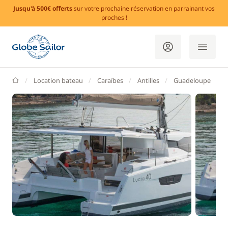
Jusqu'à 500€ offerts
sur votre prochaine réservation en parrainant vos
proches !
GlobeSailor
Location bateau
Caraïbes
Antilles
Guadeloupe
P