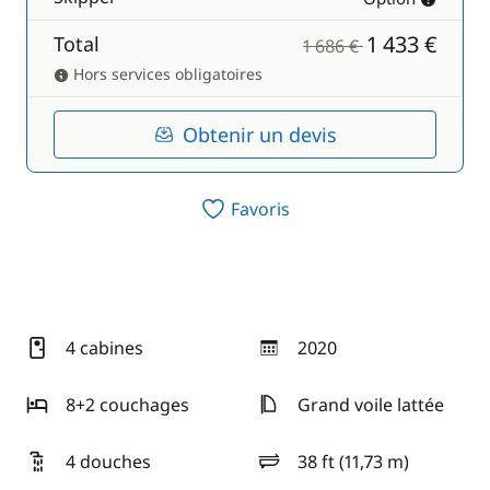
1 433 €
Total
1 686 €
Hors services obligatoires
Obtenir un devis
Favoris
4 cabines
2020
année
8+2 couchages
Grand voile lattée
4 douches
38 ft (11,73 m)
longueur