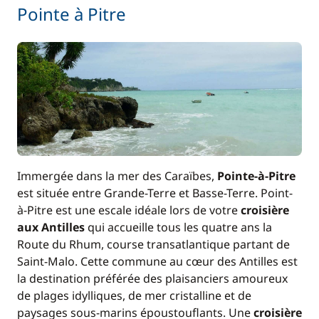
/ nuit
Pointe à Pitre
60,00 €
Rachat de Franchise
/ nuit
À partir de
Skipper (repas non inclus)
260,00 €
/ nuit
Immergée dans la mer des Caraïbes,
Pointe-à-Pitre
est située entre Grande-Terre et Basse-Terre. Point-
à-Pitre est une escale idéale lors de votre
croisière
aux Antilles
qui accueille tous les quatre ans la
Route du Rhum, course transatlantique partant de
Saint-Malo. Cette commune au cœur des Antilles est
la destination préférée des plaisanciers amoureux
de plages idylliques, de mer cristalline et de
paysages sous-marins époustouflants. Une
croisière