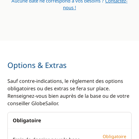
Aucune date ne correspond à vos besoins ?
Contactez-
Réfrigérateur
Ventilateurs
nous !
Options & Extras
Sauf contre-indications, le règlement des options
obligatoires ou des extras se fera sur place.
Renseignez-vous bien auprès de la base ou de votre
conseiller GlobeSailor.
Obligatoire
Obligatoire