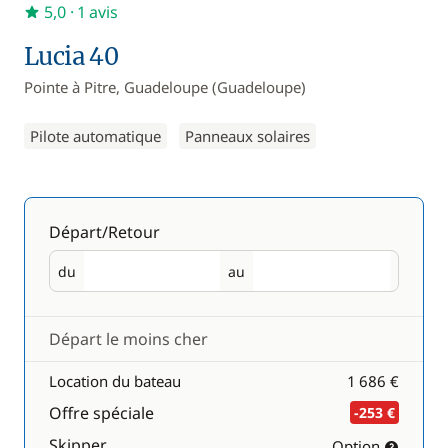
5,0
· 1 avis
Lucia 40
Pointe à Pitre, Guadeloupe (Guadeloupe)
Pilote automatique
Panneaux solaires
Départ/Retour
du
au
Départ
Retour
Départ le moins cher
Location du bateau
1 686 €
Offre spéciale
-253 €
Skipper
Option