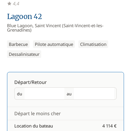
4,4
Lagoon 42
Blue Lagoon, Saint Vincent (Saint-Vincent-et-les-
Grenadines)
Barbecue
Pilote automatique
Climatisation
Dessalinisateur
Départ/Retour
du
au
Départ
Retour
Départ le moins cher
Location du bateau
4 114 €