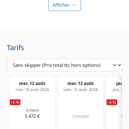
Loch - Speedo
Afficher
Pilote automatique
Cuisine
Confort
Ice Maker
Climatisation
Tarifs
Machine à café
Dessalinisateur
Réfrigérateur
Générateur
Ventilateurs
WC électrique
mer. 12 août
mer. 12 août
jeu. 1
mer. 19 août 2026
sam. 15 août 2026
jeu. 20 
-4 %
-4 %
5 700 €
5 7
5 472 €
5 4
Complet