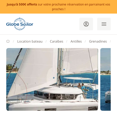
Jusqu'à 500€ offerts
sur votre prochaine réservation en parrainant vos
proches !
GlobeSailor
Location bateau
Caraïbes
Antilles
Grenadines
S