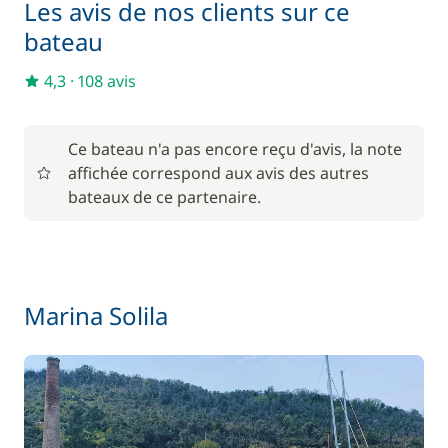
150,00 €
Les avis de nos clients sur ce
Paddle
/ semaine
bateau
180,00 €
Skipper (repas non inclus)
4,3
·
108 avis
/ nuit
200,00 €
Spinnaker
Ce bateau n'a pas encore reçu d'avis, la note
/ semaine
affichée correspond aux avis des autres
bateaux de ce partenaire.
50,00 €
Wifi
/ semaine
Marina Solila