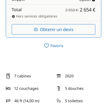
2 654 €
Total
3 950 €
Hors services obligatoires
Obtenir un devis
Favoris
7 cabines
2020
année
12 couchages
5 douches
46 ft (14,00 m)
5 toilettes
longueur