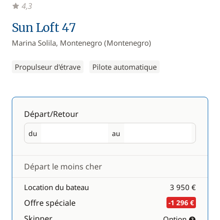
4,3
Sun Loft 47
Marina Solila, Montenegro (Montenegro)
Propulseur d'étrave
Pilote automatique
Départ/Retour
du
au
Départ
Retour
Départ le moins cher
Location du bateau
3 950 €
Offre spéciale
-1 296 €
Skipper
Option