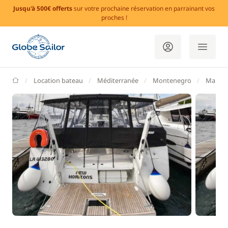
Jusqu'à 500€ offerts
sur votre prochaine réservation en parrainant vos
proches !
GlobeSailor
Location bateau
Méditerranée
Montenegro
Marina 