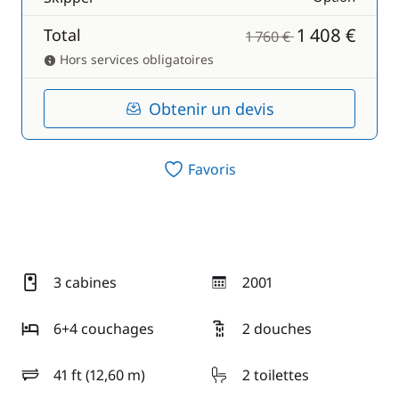
1 408 €
Total
1 760 €
Hors services obligatoires
Obtenir un devis
Favoris
3 cabines
2001
année
6+4 couchages
2 douches
41 ft (12,60 m)
2 toilettes
longueur