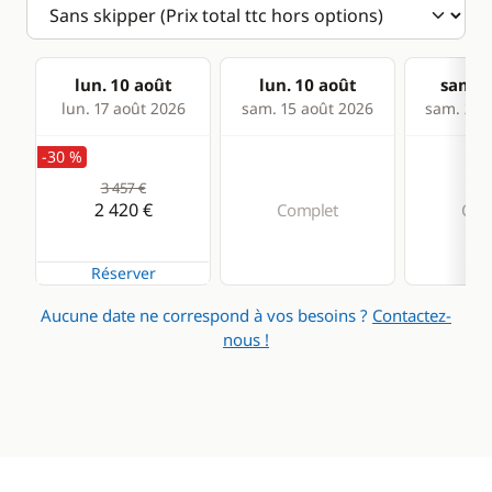
lun. 10 août
lun. 10 août
sam. 1
lun. 17 août 2026
sam. 15 août 2026
sam. 22 
-30 %
3 457 €
2 420 €
Complet
Com
Réserver
Aucune date ne correspond à vos besoins ?
Contactez-
nous !