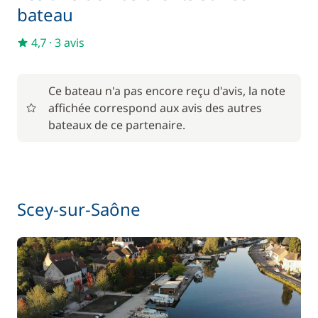
Pack Confort
800,00 €
bateau
4,7
·
3 avis
6,00 €
Parking Voitures
/ nuit
Ce bateau n'a pas encore reçu d'avis, la note
Wifi
55,00 €
affichée correspond aux avis des autres
bateaux de ce partenaire.
Scey-sur-Saône