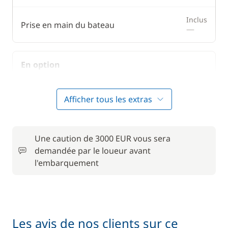
Inclus
Prise en main du bateau
—
En option
Animaux de compagnie
50,00 €
Afficher tous les extras
Forfait Nettoyage Retour
150,00 €
Une caution de 3000 EUR vous sera
Frais de Convoyage
200,00 €
demandée par le loueur avant
l'embarquement
50,00 €
Location de vélo - Adulte
/ semaine
Matelas de pont
15,00 €
Les avis de nos clients sur ce