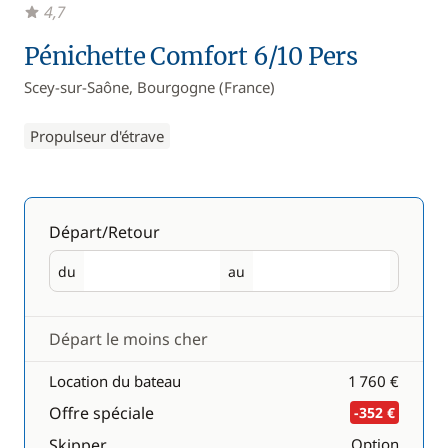
4,7
Pénichette Comfort 6/10 Pers
Scey-sur-Saône, Bourgogne (France)
Propulseur d'étrave
Départ/Retour
du
au
Départ
Retour
Départ le moins cher
Location du bateau
1 760 €
Offre spéciale
-352 €
Skipper
Option