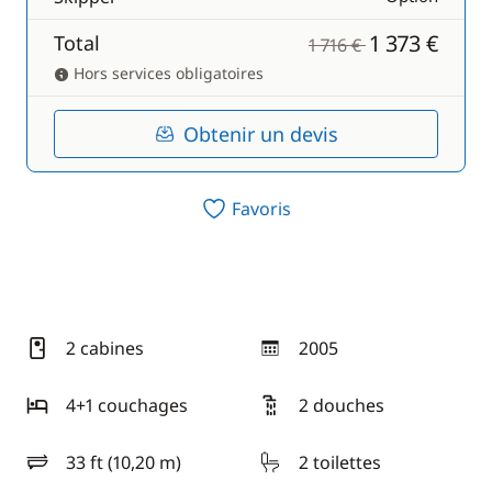
1 373 €
Total
1 716 €
Hors services obligatoires
Obtenir un devis
Favoris
2 cabines
2005
année
4+1 couchages
2 douches
33 ft (10,20 m)
2 toilettes
longueur