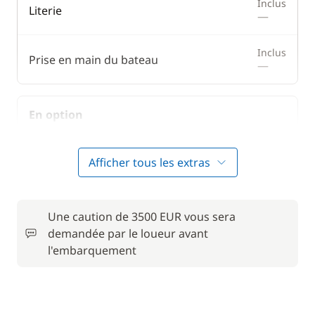
Inclus
Literie
—
Inclus
Prise en main du bateau
—
En option
Animaux de compagnie
50,00 €
Afficher tous les extras
Convertisseur 12 V / 220 V
15,00 €
Une caution de 3500 EUR vous sera
Forfait Nettoyage Retour
140,00 €
demandée par le loueur avant
l'embarquement
Frais de Convoyage
200,00 €
50,00 €
Location de vélo - Adulte
/ semaine