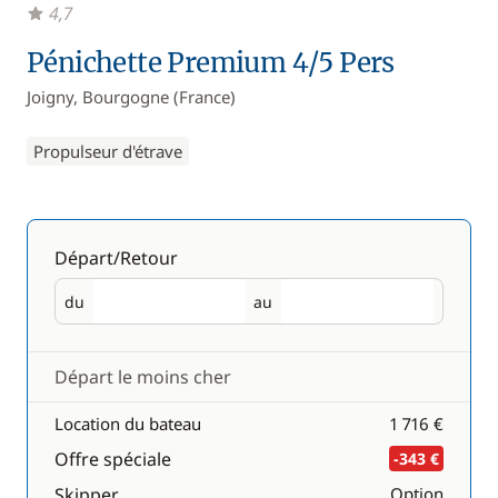
4,7
Pénichette Premium 4/5 Pers
Joigny, Bourgogne (France)
Propulseur d'étrave
Départ/Retour
du
au
Départ
Retour
Départ le moins cher
Location du bateau
1 716 €
Offre spéciale
-343 €
Skipper
Option