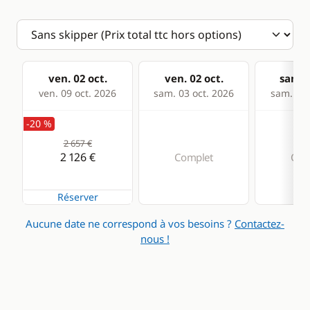
ven. 02 oct.
ven. 02 oct.
sam. 0
ven. 09 oct. 2026
sam. 03 oct. 2026
sam. 10 
-20 %
2 657 €
2 126 €
Complet
Com
Réserver
Aucune date ne correspond à vos besoins ?
Contactez-
nous !