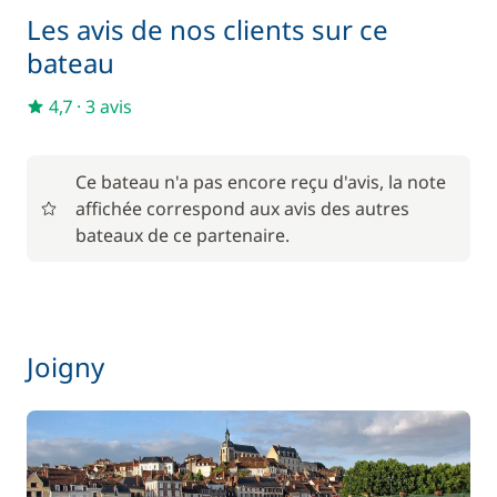
Les avis de nos clients sur ce
Matelas de pont
15,00 €
bateau
4,7
·
3 avis
Pack Confort
660,00 €
6,00 €
Parking Voitures
Ce bateau n'a pas encore reçu d'avis, la note
/ nuit
affichée correspond aux avis des autres
bateaux de ce partenaire.
Wifi
55,00 €
Joigny