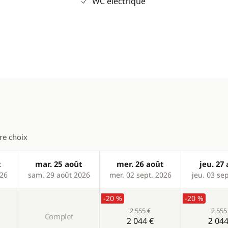
WC électrique
tre choix
t
mar. 25 août
mer. 26 août
jeu. 27
026
sam. 29 août 2026
mer. 02 sept. 2026
jeu. 03 se
-20 %
-20 %
2 555 €
2 555
Complet
2 044 €
2 044