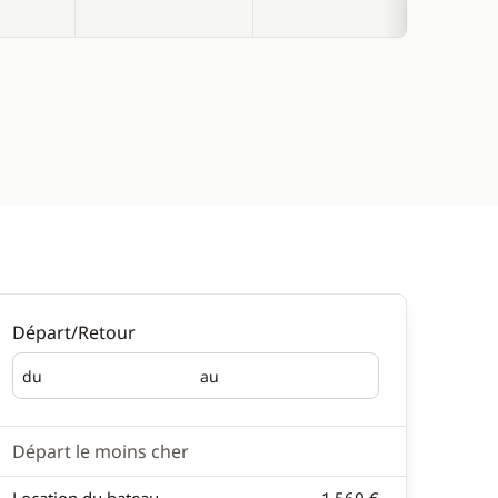
Départ/Retour
du
au
Départ
Retour
Départ le moins cher