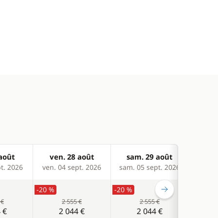
 août
ven. 28 août
sam. 29 août
lun
pt. 2026
ven. 04 sept. 2026
sam. 05 sept. 2026
lun. 0
-20 %
-20 %
-20 %
 €
2 555 €
2 555 €
 €
2 044 €
2 044 €