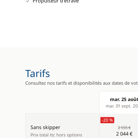
Propulseur d'étrave
Tarifs
Consultez nos tarifs et disponibilités aux dates de vo
mar. 25 aoû
Products
mar. 01 sept. 2
-20 %
Sans skipper
2 555 €
2 044 €
Prix total ttc hors options