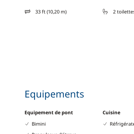
33 ft (10,20 m)
2 toilette
longueur
Equipements
Equipement de pont
Cuisine
Bimini
Réfrigérat