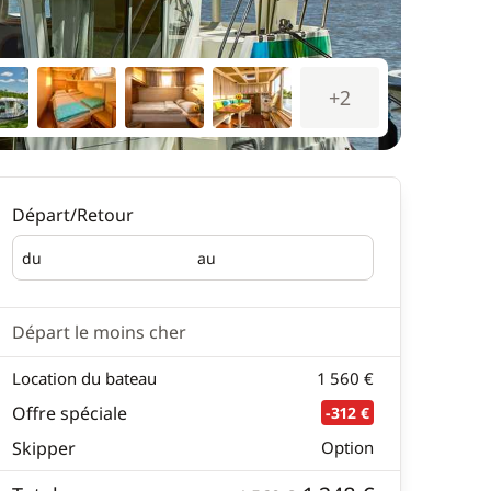
+2
Départ/Retour
du
au
Départ
Retour
Départ le moins cher
Location du bateau
1 560 €
Offre spéciale
-312 €
Skipper
Option