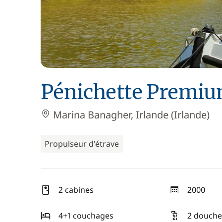
Pénichette Premiu
Marina Banagher, Irlande (Irlande)
Propulseur d'étrave
2 cabines
2000
année
4+1 couchages
2 douche