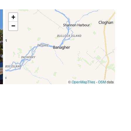
+
−
©
OpenMapTiles
-
OSM
data