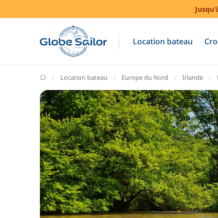
Jusqu'
Location bateau
Cro
GlobeSailor
Location bateau
Europe du Nord
Irlande