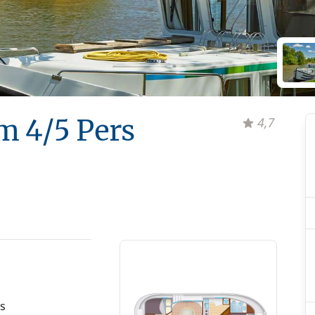
m 4/5 Pers
4,7
s