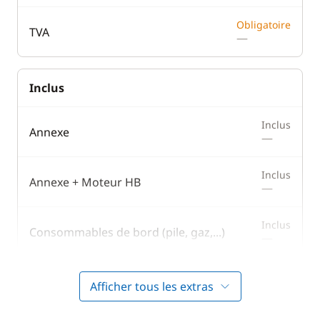
Obligatoire
TVA
—
Inclus
Inclus
Annexe
—
Inclus
Annexe + Moteur HB
—
Inclus
Consommables de bord (pile, gaz,...)
—
Inclus
Hôtesse (repas non inclus)
Afficher tous les extras
—