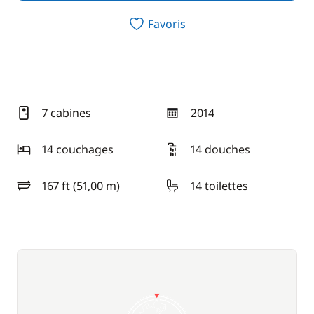
Favoris
7 cabines
2014
année
14 couchages
14 douches
167 ft (51,00 m)
14 toilettes
longueur