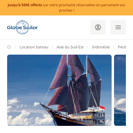
Jusqu'à 500€ offerts
sur votre prochaine réservation en parrainant vos
proches !
GlobeSailor
Location bateau
Asie du Sud-Est
Indonésie
Petites î