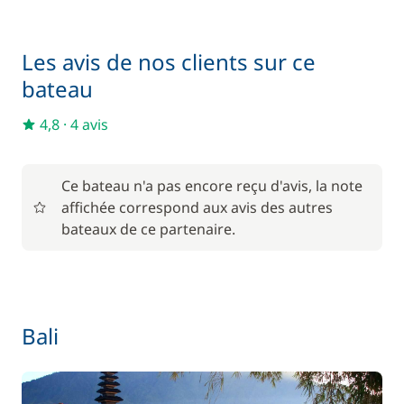
Inclus
Kayak
—
Les avis de nos clients sur ce
Inclus
Serviettes
bateau
—
4,8
·
4 avis
Inclus
Skipper (repas non inclus)
—
Ce bateau n'a pas encore reçu d'avis, la note
Inclus
Wifi
affichée correspond aux avis des autres
—
bateaux de ce partenaire.
En option
—
APA
Bali
30,00 %