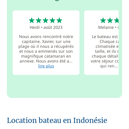
5
5
Heidi
•
août 2023
Melanie
•
sept.
Nous avons rencontré notre
Le bateau est magn
capitaine, Xavier, sur une
Chaque cabine
plage où il nous a récupérés
climatisée et de
et nous a emmenés sur son
taille, et ils ont 
magnifique catamaran en
chaque détail pour
annexe. Nous avons été a...
votre séjour confor
lire plus
qui ren...
lire 
Location bateau en Indonésie