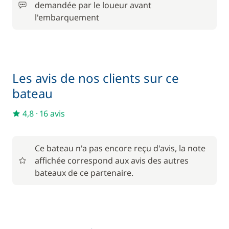
demandée par le loueur avant
l'embarquement
Inclus
Serviettes
—
Inclus
Wifi
—
Les avis de nos clients sur ce
bateau
En option
4,8
·
16 avis
Animaux de compagnie
100,00 €
Ce bateau n'a pas encore reçu d'avis, la note
250,00 €
affichée correspond aux avis des autres
Cuisinier (repas non inclus)
/ nuit
bateaux de ce partenaire.
190,00 €
Filet de sécurité
/ semaine