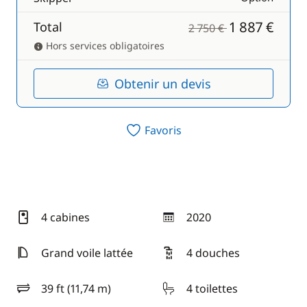
1 887 €
Total
2 750 €
Hors services obligatoires
Obtenir un devis
Favoris
4 cabines
2020
année
Grand voile lattée
4 douches
39 ft (11,74 m)
4 toilettes
longueur