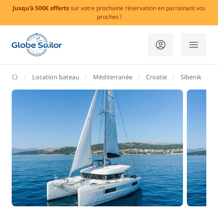
Jusqu'à 500€ offerts
sur votre prochaine réservation en parrainant vos
proches !
GlobeSailor
Location bateau
Méditerranée
Croatie
Sibenik