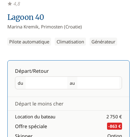
4,8
Lagoon 40
Marina Kremik, Primosten (Croatie)
Pilote automatique
Climatisation
Générateur
Départ/Retour
du
au
Départ
Retour
Départ le moins cher
Location du bateau
2 750 €
Offre spéciale
-863 €
Skipper
Option