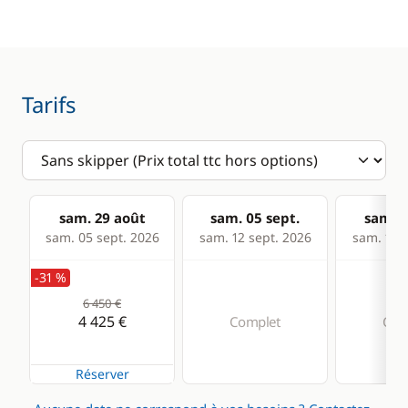
Anémomètre
Guide & cartes
GPS
Lecteur de cartes
Tarifs
Loch - Speedo
Pilote automatique
Sondeur
VHF
sam. 29 août
sam. 05 sept.
sam. 1
sam. 05 sept. 2026
sam. 12 sept. 2026
sam. 19 s
Cuisine
Confort
-31 %
Ice Maker
Climatisation
6 450 €
4 425 €
Complet
Com
Réfrigérateur
Eau chaude
Générateur
Réserver