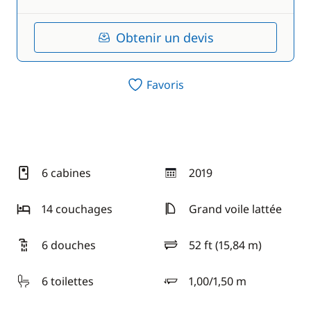
Obtenir un devis
Favoris
6 cabines
2019
année
14 couchages
Grand voile lattée
6 douches
52 ft (15,84 m)
longueur
6 toilettes
1,00/1,50 m
tirant d'eau