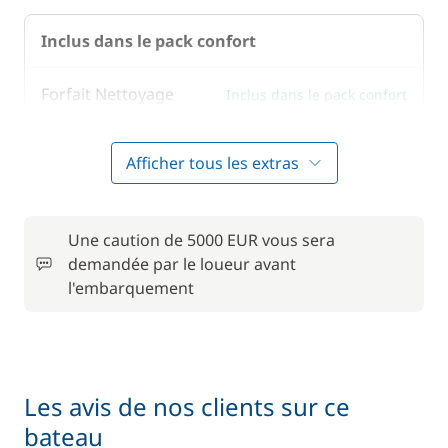
Inclus dans le pack confort
Forfait Nettoyage
Inclus dans le pack confort
—
Retour
Afficher tous les extras
Inclus dans le pack confort
Literie
—
Inclus dans le pack confort
Une caution de 5000 EUR vous sera
Paddle
—
demandée par le loueur avant
l'embarquement
Inclus dans le pack confort
Serviettes
—
En option
Les avis de nos clients sur ce
bateau
80,00 €