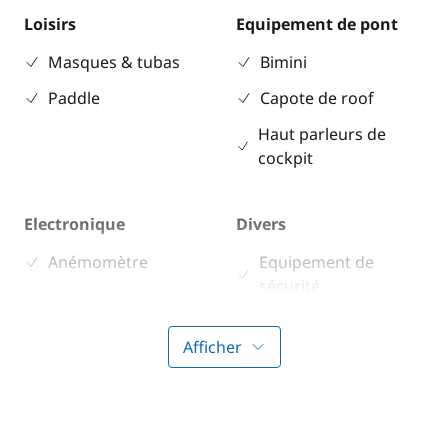
Loisirs
Equipement de pont
Masques & tubas
Bimini
Paddle
Capote de roof
Haut parleurs de
cockpit
Electronique
Divers
Anémomètre
Equipement de
sécurité
GPS
Guide & cartes
Lecteur de cartes
Afficher
Loch - Speedo
Pilote automatique
Sondeur