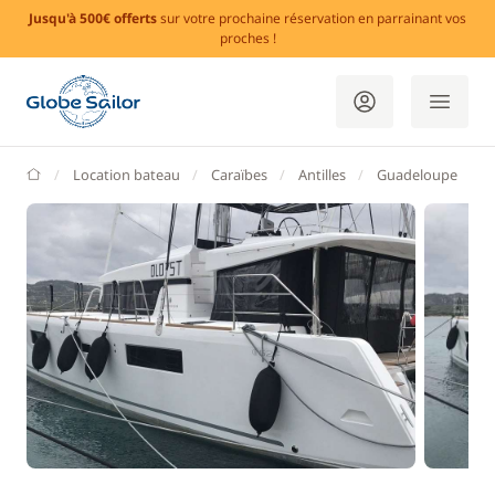
Jusqu'à 500€ offerts
sur votre prochaine réservation en parrainant vos
proches !
GlobeSailor
Location bateau
Caraïbes
Antilles
Guadeloupe
P