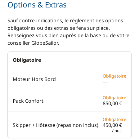
Options & Extras
VHF
Sauf contre-indications, le règlement des options
obligatoires ou des extras se fera sur place.
Cuisine
Confort
Renseignez-vous bien auprès de la base ou de votre
Réfrigérateur
Climatisation
conseiller GlobeSailor.
Dessalinisateur
Obligatoire
Générateur
WC électrique
Obligatoire
Moteur Hors Bord
—
Obligatoire
Pack Confort
850,00 €
Obligatoire
Skipper + Hôtesse (repas non inclus)
450,00 €
/ nuit