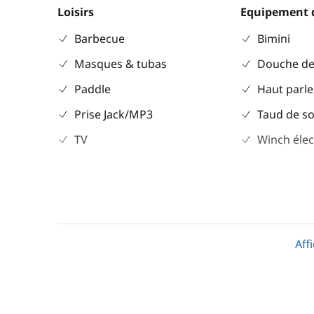
Loisirs
Equipement 
Barbecue
Bimini
Masques & tubas
Douche de
Paddle
Haut parle
Prise Jack/MP3
Taud de so
TV
Winch élec
Divers
Cuisine
Guide & cartes
Congélate
Aff
Grille pain
Ice Maker
Machine à