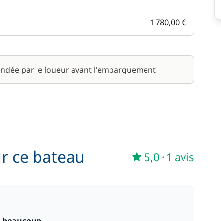
1 780,00 €
ndée par le loueur avant l'embarquement
ur ce bateau
5,0
·
1 avis
ci beaucoup