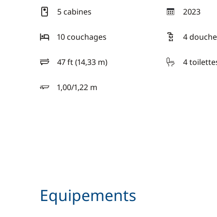
5 cabines
2023
année
10 couchages
4 douche
47 ft (14,33 m)
4 toilette
longueur
1,00/1,22 m
tirant d'eau
Equipements