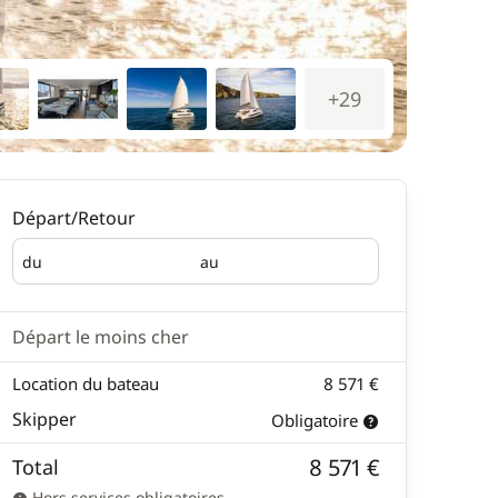
+29
Départ/Retour
du
au
Départ
Retour
Départ le moins cher
Location du bateau
8 571 €
Skipper
Obligatoire
8 571 €
Total
Hors services obligatoires