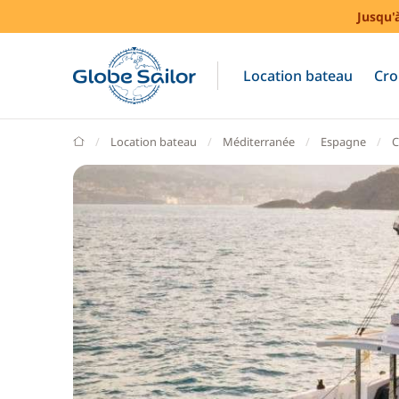
Jusqu'
Location bateau
Cro
GlobeSailor
Location bateau
Méditerranée
Espagne
C