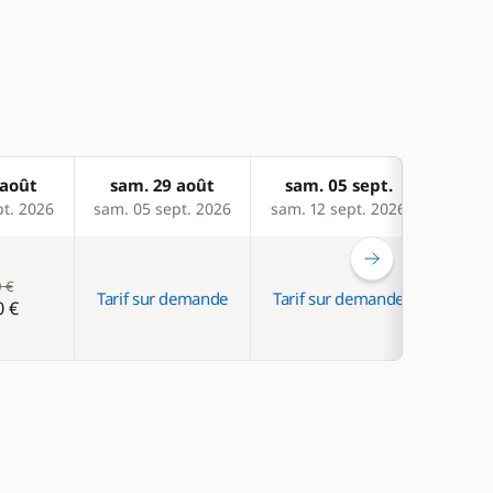
 août
sam. 29 août
sam. 05 sept.
mer
pt. 2026
sam. 05 sept. 2026
sam. 12 sept. 2026
mer. 1
-4 %
 €
Tarif sur demande
Tarif sur demande
0 €
1