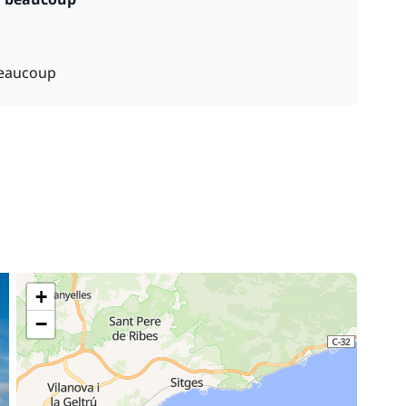
 beaucoup
+
−