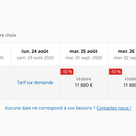
eur
Panneaux solaires
eur éléctrique
WC électrique
tre choix
lun. 24 août
mar. 25 août
mer. 26
26
sam. 29 août 2026
mar. 01 sept. 2026
mer. 02 se
-10 %
-10 %
13 200 €
13 200
Tarif sur demande
11 880 €
11 88
Aucune date ne correspond à vos besoins ?
Contactez-nous !