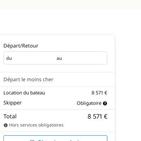
Départ/Retour
du
au
Départ
Retour
Départ le moins cher
Location du bateau
8 571 €
Skipper
Obligatoire
8 571 €
Total
Hors services obligatoires