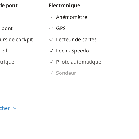
de pont
Electronique
Anémomètre
 pont
GPS
urs de cockpit
Lecteur de cartes
leil
Loch - Speedo
trique
Pilote automatique
Sondeur
Confort
ur
Climatisation
icher
Dessalinisateur
Eau chaude
 café
Générateur