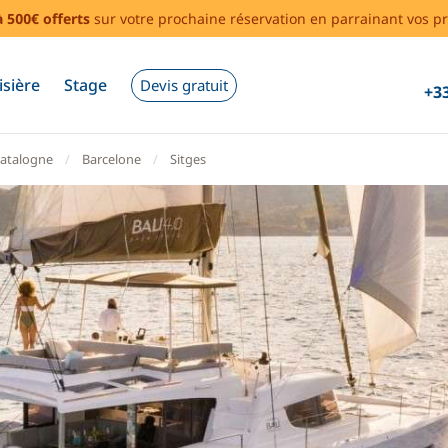
à 500€ offerts
sur votre prochaine réservation en parrainant vos pr
isière
Stage
Devis gratuit
+33
atalogne
Barcelone
Sitges