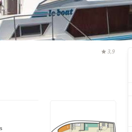
3,9
s