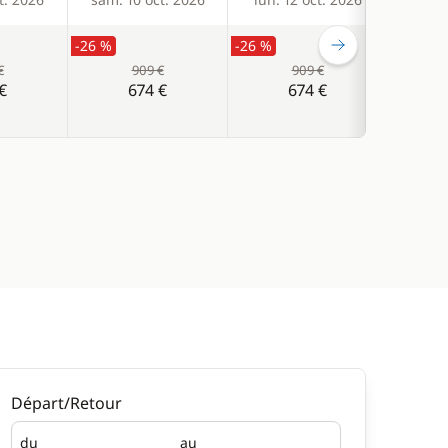
-26 %
-26 %
-25 %
€
909 €
909 €
€
674 €
674 €
Départ/Retour
du
au