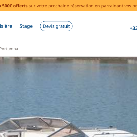
à 500€ offerts
sur votre prochaine réservation en parrainant vos pr
isière
Stage
Devis gratuit
+33
Portumna