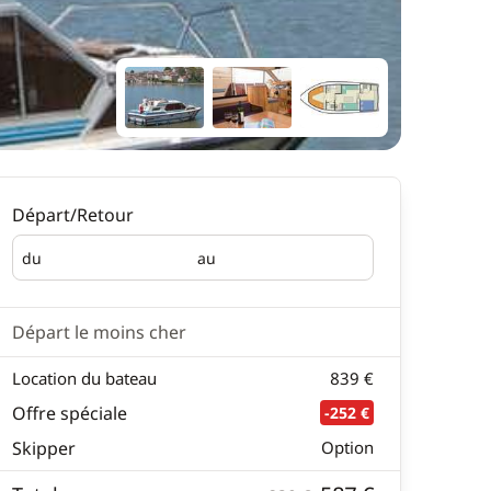
Départ/Retour
du
au
Départ
Retour
Départ le moins cher
Location du bateau
839 €
Offre spéciale
-252 €
Skipper
Option