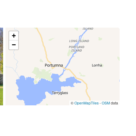
77,00 €
/ semaine
70,00 €
/ semaine
+
−
17,50 €
/ semaine
59,50 €
/ semaine
©
OpenMapTiles
-
OSM
data