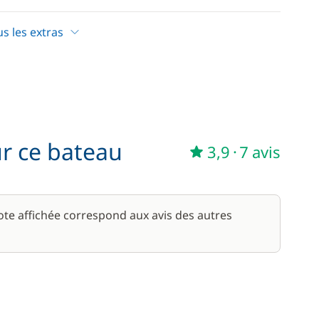
—
Inclus
us les extras
85,00 €
/ unité
ur ce bateau
3,9
·
7 avis
56,00 €
/ semaine
15,00 €
note affichée correspond aux avis des autres
59,50 €
/ semaine
45,50 €
/ semaine