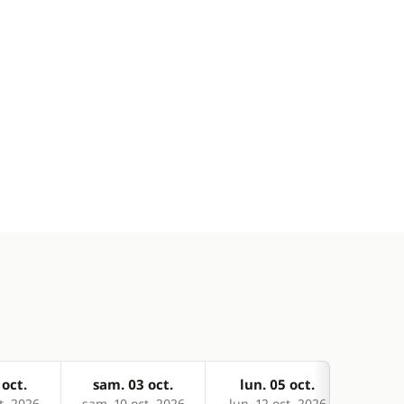
 oct.
sam. 03 oct.
lun. 05 oct.
mer
t. 2026
sam. 10 oct. 2026
lun. 12 oct. 2026
mer. 