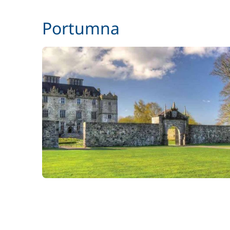
Paddle
Portumna
Parking Voitures
Siège bébé
Wifi