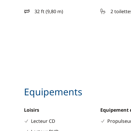
32 ft (9,80 m)
2 toilette
longueur
Equipements
Loisirs
Equipement 
Lecteur CD
Propulseur