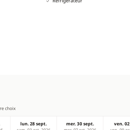
Réfrigérateur
tre choix
.
lun. 28 sept.
mer. 30 sept.
ven. 02
26
sam. 03 oct. 2026
mer. 07 oct. 2026
ven. 09 oc