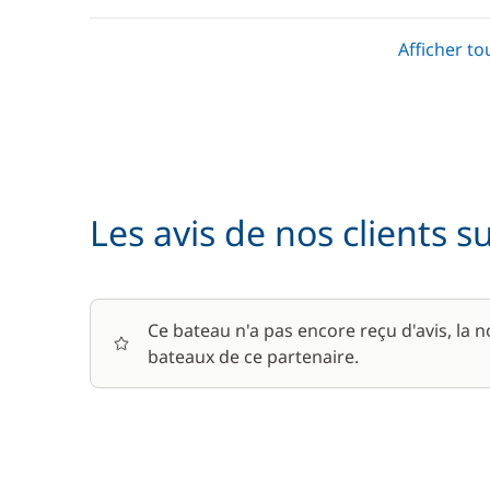
Serviettes
Afficher to
En option
Animaux de compagnie
Les avis de nos clients s
Barbecue
Le paquet environnemental
Ce bateau n'a pas encore reçu d'avis, la 
bateaux de ce partenaire.
Location de vélo - Adulte
Location de vélo - Enfant