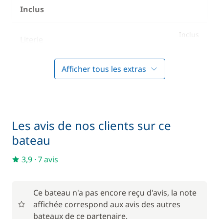
Inclus
Inclus
Literie
—
Afficher tous les extras
Inclus
Prise en main du bateau
—
Inclus
Serviettes
—
Les avis de nos clients sur ce
bateau
En option
3,9
·
7 avis
85,00 €
Animaux de compagnie
/ unité
Ce bateau n'a pas encore reçu d'avis, la note
affichée correspond aux avis des autres
56,00 €
Barbecue
/ semaine
bateaux de ce partenaire.