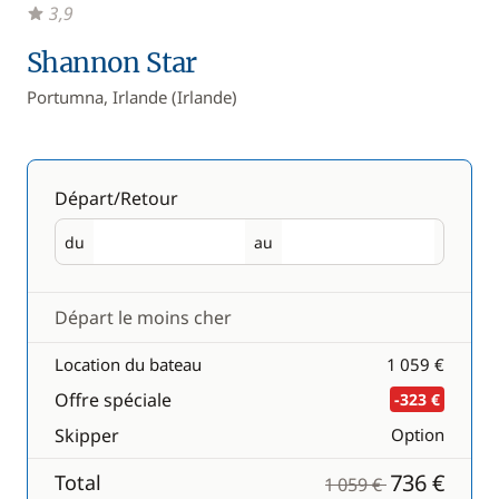
3,9
Shannon Star
Portumna, Irlande (Irlande)
Départ/Retour
du
au
Départ
Retour
Départ le moins cher
Location du bateau
1 059 €
Offre spéciale
-323 €
Skipper
Option
736 €
Total
1 059 €