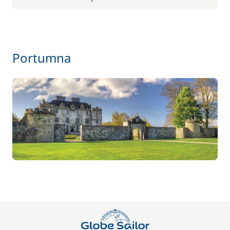
Le paquet environnemental
15,00 €
59,50 €
Location de vélo - Adulte
Portumna
/ semaine
45,50 €
Location de vélo - Enfant
/ semaine
77,00 €
Paddle
/ semaine
70,00 €
Parking Voitures
/ semaine
17,50 €
Siège bébé
/ semaine
59,50 €