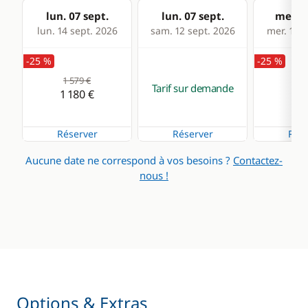
lun. 07 sept.
lun. 07 sept.
mer. 0
lun. 14 sept. 2026
sam. 12 sept. 2026
mer. 16 s
-25 %
-25 %
1 579 €
1 4
Tarif sur demande
1 180 €
1 1
Réserver
Réserver
Rése
Aucune date ne correspond à vos besoins ?
Contactez-
nous !
Options & Extras