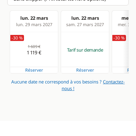
lun. 22 mars
lun. 22 mars
mer. 2
lun. 29 mars 2027
sam. 27 mars 2027
mer. 31 
-30 %
-30 %
1 609 €
1 6
Tarif sur demande
1 119 €
1 1
Réserver
Réserver
Rése
Aucune date ne correspond à vos besoins ?
Contactez-
nous !