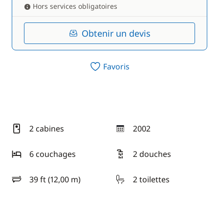
Hors services obligatoires
Obtenir un devis
Favoris
2 cabines
2002
année
6 couchages
2 douches
39 ft (12,00 m)
2 toilettes
longueur