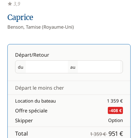
3,9
Caprice
Benson, Tamise (Royaume-Uni)
Départ/Retour
du
au
Départ
Retour
Départ le moins cher
Location du bateau
1 359 €
Offre spéciale
-408 €
Skipper
Option
951 €
Total
1 359 €