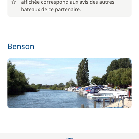
affichée correspond aux avis des autres
85,00 €
Animaux de compagnie
bateaux de ce partenaire.
/ unité
Le paquet environnemental
15,00 €
59,50 €
Location de vélo - Adulte
Benson
/ semaine
45,50 €
Location de vélo - Enfant
/ semaine
77,00 €
Paddle
/ semaine
70,00 €
Parking Voitures
/ semaine
17,50 €
Siège bébé
/ semaine