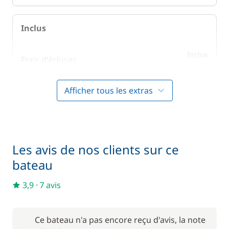
Inclus
Inclus
Frais d'écluses
—
Afficher tous les extras
Inclus
Literie
—
Inclus
Prise en main du bateau
—
Les avis de nos clients sur ce
bateau
Inclus
Serviettes
—
3,9
·
7 avis
En option
Ce bateau n'a pas encore reçu d'avis, la note