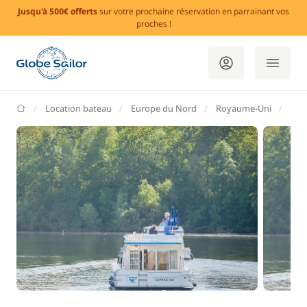
Jusqu'à 500€ offerts
sur votre prochaine réservation en parrainant vos
proches !
GlobeSailor
Location bateau
Europe du Nord
Royaume-Uni
Tam