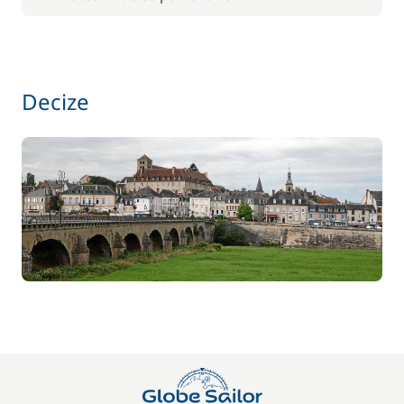
56,00 €
Barbecue
/ semaine
Decize
Le paquet environnemental
15,00 €
59,50 €
Location de vélo - Adulte
/ semaine
45,50 €
Location de vélo - Enfant
/ semaine
77,00 €
Paddle
/ semaine
70,00 €
Parking Voitures
/ semaine
17,50 €