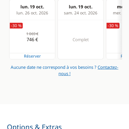
lun. 19 oct.
lun. 19 oct.
mer. 2
lun. 26 oct. 2026
sam. 24 oct. 2026
mer. 28 
-30 %
-30 %
1 069 €
1 0
746 €
72
Complet
Réserver
Rése
Aucune date ne correspond à vos besoins ?
Contactez-
nous !
Options & Extras