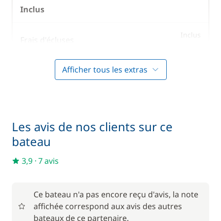
Inclus
Inclus
Frais d'écluses
—
Afficher tous les extras
Inclus
Literie
—
Inclus
Prise en main du bateau
—
Les avis de nos clients sur ce
bateau
Inclus
Serviettes
—
3,9
·
7 avis
En option
Ce bateau n'a pas encore reçu d'avis, la note
affichée correspond aux avis des autres
85,00 €
Animaux de compagnie
bateaux de ce partenaire.
/ unité