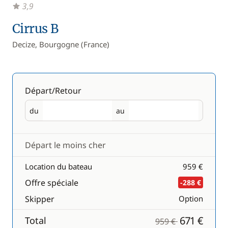
3,9
Cirrus B
Decize, Bourgogne (France)
Départ/Retour
du
au
Départ
Retour
Départ le moins cher
Location du bateau
959 €
Offre spéciale
-288 €
Skipper
Option
671 €
Total
959 €