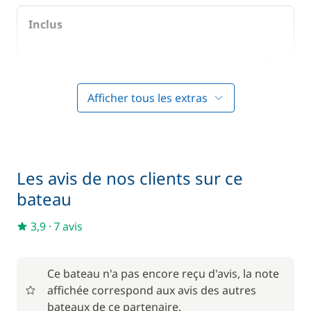
Inclus
Inclus
Frais d'écluses
—
Afficher tous les extras
Inclus
Literie
—
Inclus
Prise en main du bateau
—
Les avis de nos clients sur ce
bateau
Inclus
Serviettes
—
3,9
·
7 avis
En option
Ce bateau n'a pas encore reçu d'avis, la note
affichée correspond aux avis des autres
85,00 €
bateaux de ce partenaire.
Animaux de compagnie