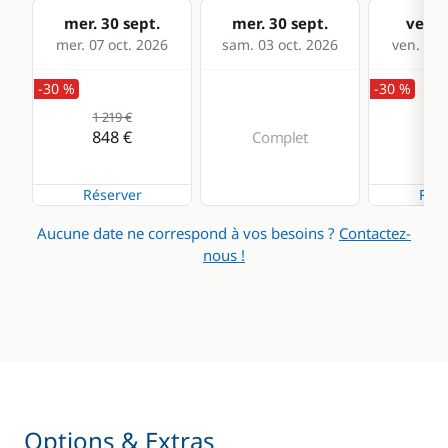
mer. 30 sept.
mer. 30 sept.
ven. 0
mer. 07 oct. 2026
sam. 03 oct. 2026
ven. 09 
-30 %
-30 %
1 219 €
1 1
848 €
81
Complet
Réserver
Rése
Aucune date ne correspond à vos besoins ?
Contactez-
nous !
Options & Extras