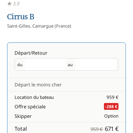
3,9
Cirrus B
Saint-Gilles, Camargue (France)
Départ/Retour
du
au
Départ
Retour
Départ le moins cher
Location du bateau
959 €
Offre spéciale
-288 €
Skipper
Option
671 €
Total
959 €