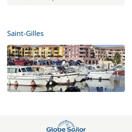
/ unité
56,00 €
Barbecue
/ semaine
Saint-Gilles
Le paquet environnemental
15,00 €
59,50 €
Location de vélo - Adulte
/ semaine
45,50 €
Location de vélo - Enfant
/ semaine
77,00 €
Paddle
/ semaine
70,00 €
Parking Voitures
/ semaine