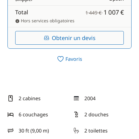
1 007 €
Total
1 449 €
Hors services obligatoires
Obtenir un devis
Favoris
2 cabines
2004
année
6 couchages
2 douches
30 ft (9,00 m)
2 toilettes
longueur