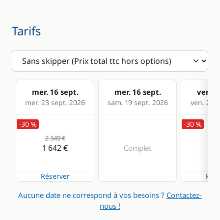
Ventilateurs
WC électrique
Tarifs
mer. 16 sept.
mer. 16 sept.
ven. 1
mer. 23 sept. 2026
sam. 19 sept. 2026
ven. 25 s
-30 %
-30 %
2 349 €
2 2
1 642 €
1 5
Complet
Réserver
Rése
Aucune date ne correspond à vos besoins ?
Contactez-
nous !