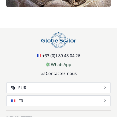
77,00 €
Paddle
/ semaine
70,00 €
Parking Voitures
/ semaine
17,50 €
Siège bébé
/ semaine
+33 (0)1 89 48 04 26
59,50 €
Wifi
/ semaine
WhatsApp
Contactez-nous
EUR
FR