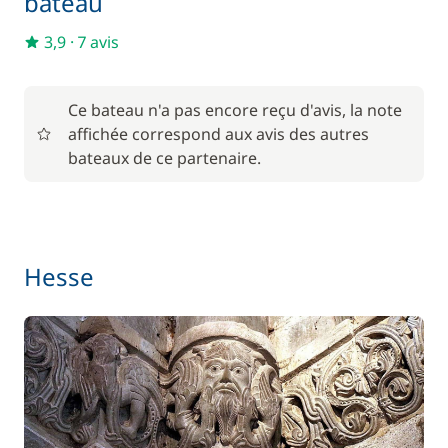
bateau
Serviettes
—
3,9
·
7 avis
En option
Ce bateau n'a pas encore reçu d'avis, la note
affichée correspond aux avis des autres
85,00 €
Animaux de compagnie
bateaux de ce partenaire.
/ unité
56,00 €
Barbecue
/ semaine
Hesse
Le paquet environnemental
15,00 €
59,50 €
Location de vélo - Adulte
/ semaine
45,50 €
Location de vélo - Enfant
/ semaine