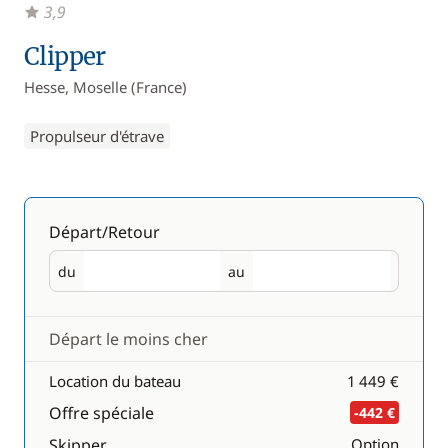
3,9
Clipper
Hesse, Moselle (France)
Propulseur d'étrave
Départ/Retour
du
au
Départ
Retour
Départ le moins cher
Location du bateau
1 449 €
Offre spéciale
-442 €
Skipper
Option