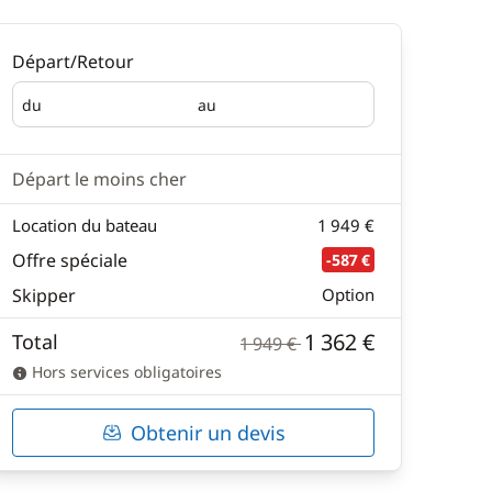
Départ/Retour
du
au
Départ
Retour
Départ le moins cher
Location du bateau
1 949 €
Offre spéciale
-587 €
Skipper
Option
1 362 €
Total
1 949 €
Hors services obligatoires
Obtenir un devis