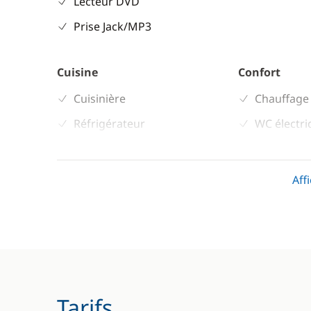
Lecteur DVD
Prise Jack/MP3
Cuisine
Confort
Cuisinière
Chauffage
Réfrigérateur
WC électr
Aff
Tarifs