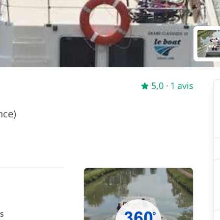
5,0
· 1 avis
nce)
s