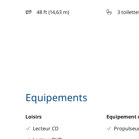
48 ft (14,63 m)
3 toilette
longueur
Equipements
Loisirs
Equipement 
Lecteur CD
Propulseur