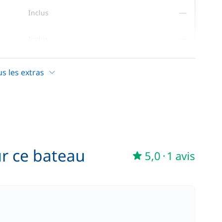
—
Inclus
—
Inclus
—
Inclus
us les extras
—
Inclus
ur ce bateau
5,0
·
1 avis
85,00 €
/ unité
56,00 €
/ semaine