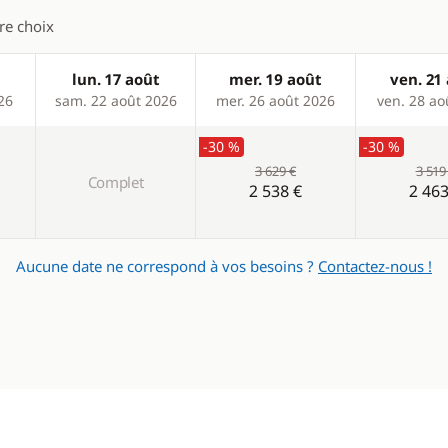
tre choix
lun. 17 août
mer. 19 août
ven. 21
26
sam. 22 août 2026
mer. 26 août 2026
ven. 28 ao
-30 %
-30 %
3 629 €
3 519
Complet
2 538 €
2 463
Aucune date ne correspond à vos besoins ?
Contactez-nous !