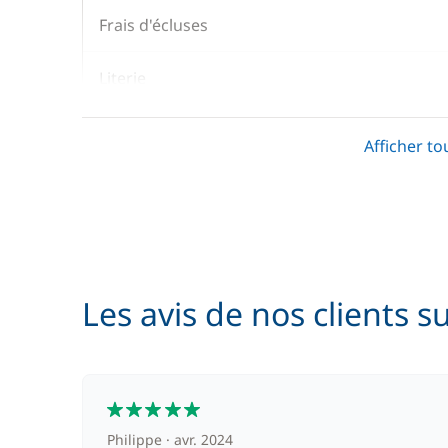
Frais d'écluses
Literie
Prise en main du bateau
Afficher to
Serviettes
En option
Les avis de nos clients s
Animaux de compagnie
Barbecue
5
Philippe
avr. 2024