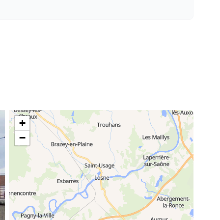
15,00 €
59,50 €
/ semaine
45,50 €
/ semaine
77,00 €
/ semaine
+
70,00 €
−
/ semaine
17,50 €
/ semaine
59,50 €
/ semaine