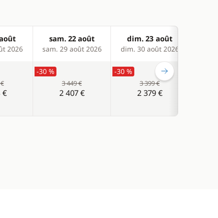
 août
sam. 22 août
dim. 23 août
lun
ût 2026
sam. 29 août 2026
dim. 30 août 2026
lun. 
-30 %
-30 %
-30 %
 €
3 449 €
3 399 €
 €
2 407 €
2 379 €