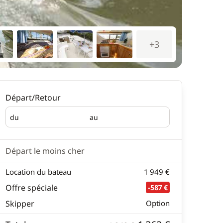
+3
Départ/Retour
du
au
Départ
Retour
Départ le moins cher
Location du bateau
1 949 €
Offre spéciale
-587 €
Skipper
Option