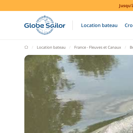
Jusqu'
Location bateau
Cro
GlobeSailor
Location bateau
France - Fleuves et Canaux
B