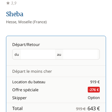
3,9
Sheba
Hesse, Moselle (France)
Départ/Retour
du
au
Départ
Retour
Départ le moins cher
Location du bateau
919 €
Offre spéciale
-276 €
Skipper
Option
643 €
Total
919 €