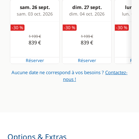
sam. 26 sept.
dim. 27 sept.
lun. 2
sam. 03 oct. 2026
dim. 04 oct. 2026
lun. 05 
-30 %
-30 %
-30 %
1 199 €
1 199 €
1 1
839 €
839 €
83
Réserver
Réserver
Rése
Aucune date ne correspond à vos besoins ?
Contactez-
nous !
Options & Extras