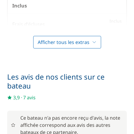
Inclus
Inclus
Frais d'écluses
—
Afficher tous les extras
Inclus
Literie
—
Inclus
Prise en main du bateau
—
Les avis de nos clients sur ce
bateau
Inclus
Serviettes
—
3,9
·
7 avis
En option
Ce bateau n'a pas encore reçu d'avis, la note
affichée correspond aux avis des autres
85,00 €
Animaux de compagnie
bateaux de ce partenaire.
/ unité