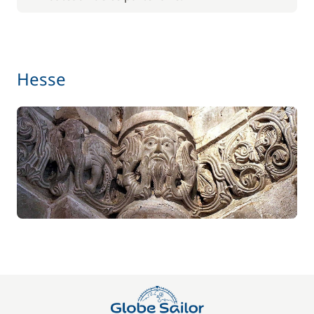
56,00 €
Barbecue
/ semaine
Hesse
Le paquet environnemental
15,00 €
59,50 €
Location de vélo - Adulte
/ semaine
45,50 €
Location de vélo - Enfant
/ semaine
77,00 €
Paddle
/ semaine
70,00 €
Parking Voitures
/ semaine
17,50 €