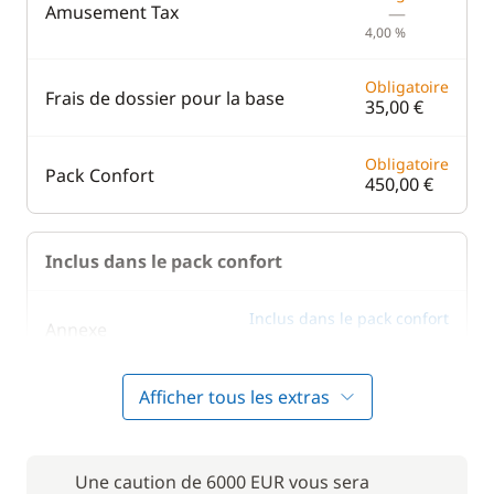
Amusement Tax
—
4,00 %
Obligatoire
Frais de dossier pour la base
35,00 €
Obligatoire
Pack Confort
450,00 €
Inclus dans le pack confort
Inclus dans le pack confort
Annexe
—
Afficher tous les extras
Inclus dans le pack confort
Literie
—
Inclus dans le pack confort
Une caution de 6000 EUR vous sera
Moteur Hors Bord
—