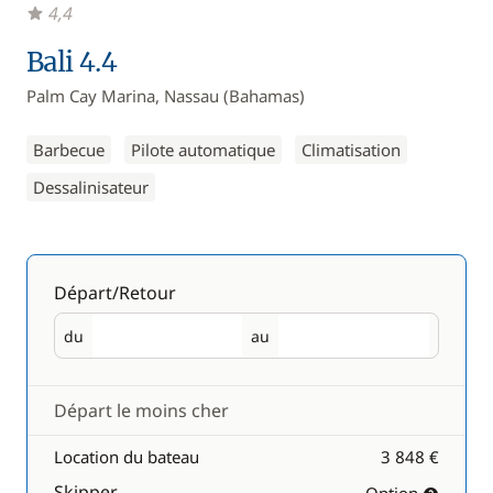
4,4
Bali 4.4
Palm Cay Marina, Nassau (Bahamas)
Barbecue
Pilote automatique
Climatisation
Dessalinisateur
Départ/Retour
du
au
Départ
Retour
Départ le moins cher
Location du bateau
3 848 €
Skipper