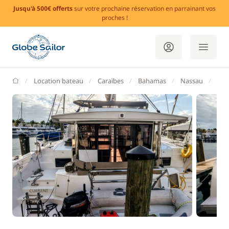
Jusqu'à 500€ offerts
sur votre prochaine réservation en parrainant vos
proches !
GlobeSailor
Location bateau
Caraïbes
Bahamas
Nassau
Pal