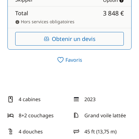
Option
3 848 €
Total
Hors services obligatoires
Obtenir un devis
Favoris
4 cabines
2023
année
8+2 couchages
Grand voile lattée
4 douches
45 ft (13,75 m)
longueur