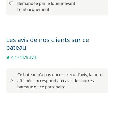
demandée par le loueur avant
l'embarquement
Inclus dans le pack confort
Serviettes
—
En option
Les avis de nos clients sur ce
bateau
Filet de sécurité
250,00 €
4,4
·
1479 avis
Forfait Nettoyage Retour
360,00 €
Ce bateau n'a pas encore reçu d'avis, la note
Frais de port
36,00 €
affichée correspond aux avis des autres
bateaux de ce partenaire.
À partir de
Hôtesse (repas non inclus)
245,00 €
/ nuit
À partir de