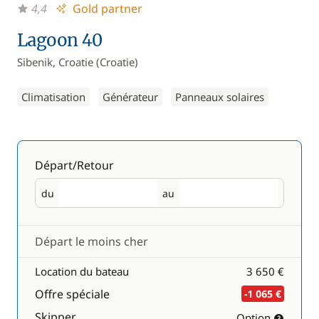
4,4
Gold partner
Lagoon 40
Sibenik, Croatie (Croatie)
Climatisation
Générateur
Panneaux solaires
Départ/Retour
du
au
Départ
Retour
Départ le moins cher
Location du bateau
3 650 €
Offre spéciale
-1 065 €
Skipper
Option