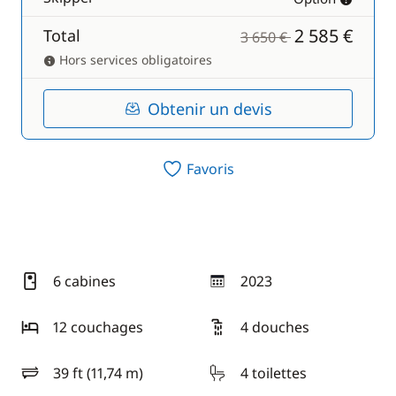
2 585 €
Total
3 650 €
Hors services obligatoires
Obtenir un devis
Favoris
6 cabines
2023
année
12 couchages
4 douches
39 ft (11,74 m)
4 toilettes
longueur