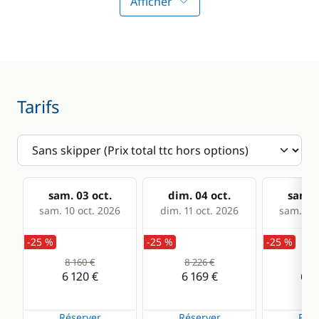
Congélateur
Climatisation
Afficher
Cuisinière
Dessalinisateur
Générateur
Panneaux solaires
Tarifs
Ventilateurs
WC électrique
sam. 03 oct.
dim. 04 oct.
sam. 1
sam. 10 oct. 2026
dim. 11 oct. 2026
sam. 17 
-25 %
-25 %
-25 %
8 160 €
8 226 €
8 6
6 120 €
6 169 €
6 4
Réserver
Réserver
Rése