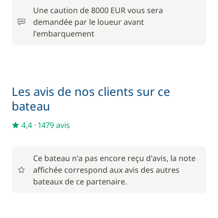
Inclus dans le pack confort
Une caution de 8000 EUR vous sera
Literie
—
demandée par le loueur avant
l'embarquement
Inclus dans le pack confort
Moteur Hors Bord
—
Inclus dans le pack confort
Serviettes
—
Les avis de nos clients sur ce
bateau
En option
4,4
·
1479 avis
Filet de sécurité
300,00 €
Ce bateau n'a pas encore reçu d'avis, la note
Forfait Nettoyage Retour
340,00 €
affichée correspond aux avis des autres
bateaux de ce partenaire.
Frais de port
36,00 €