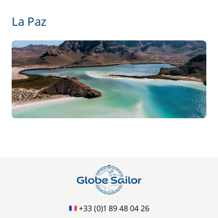
À partir de
Hôtesse (repas non inclus)
135,00 €
La Paz
/ nuit
À partir de
Kayak
15,00 €
/ nuit
À partir de
Paddle
15,00 €
/ nuit
85,00 €
Rachat de Franchise
/ nuit
À partir de
Skipper (repas non inclus)
170,00 €
/ nuit
+33 (0)1 89 48 04 26