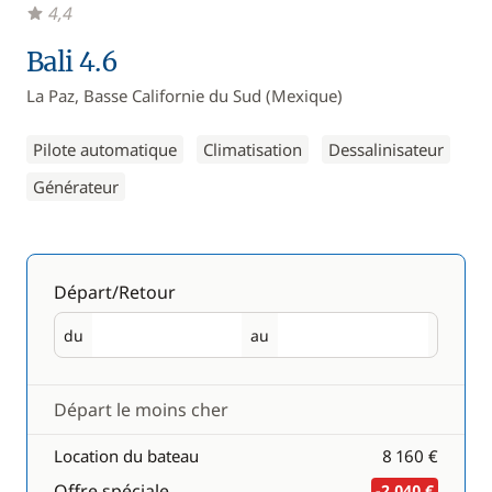
4,4
Bali 4.6
La Paz, Basse Californie du Sud (Mexique)
Pilote automatique
Climatisation
Dessalinisateur
Générateur
Départ/Retour
du
au
Départ
Retour
Départ le moins cher
Location du bateau
8 160 €
Offre spéciale
-2 040 €