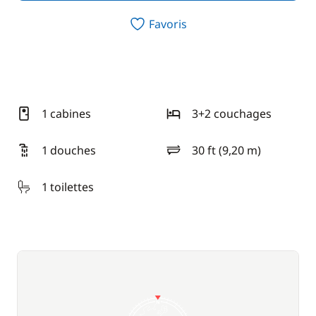
Favoris
1 cabines
3+2 couchages
1 douches
30 ft (9,20 m)
longueur
1 toilettes