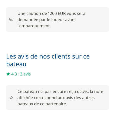
Location de vélo - Adulte
/ semaine
Une caution de 1200 EUR vous sera
45,00 €
Parking Voitures
demandée par le loueur avant
/ semaine
l'embarquement
240,00 €
Skipper (repas non inclus)
/ jour
Les avis de nos clients sur ce
bateau
4,3
·
3 avis
Ce bateau n'a pas encore reçu d'avis, la note
affichée correspond aux avis des autres
bateaux de ce partenaire.