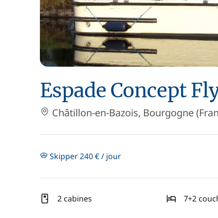
Espade Concept Fl
Châtillon-en-Bazois, Bourgogne (Fra
Skipper 240 € / jour
2 cabines
7+2 couc