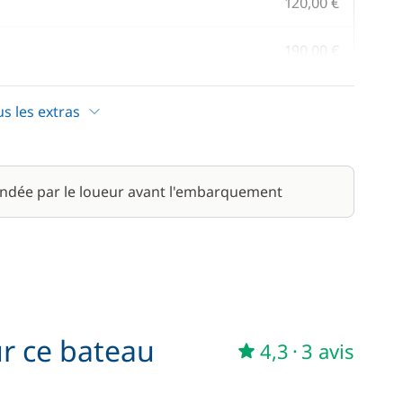
120,00 €
190,00 €
/ jour
us les extras
42,00 €
/ semaine
45,00 €
ndée par le loueur avant l'embarquement
/ semaine
240,00 €
/ jour
ur ce bateau
4,3
·
3 avis