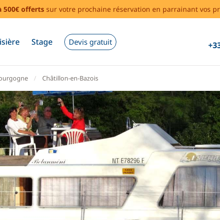
à 500€ offerts
sur votre prochaine réservation en parrainant vos pr
isière
Stage
Devis gratuit
+33
ourgogne
Châtillon-en-Bazois