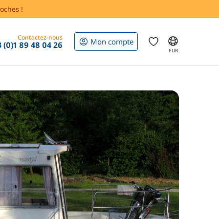
oches !
Contactez-nous
Mon compte
 (0)1 89 48 04 26
EUR