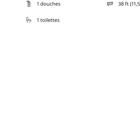
1 douches
38 ft (11,
longueur
1 toilettes