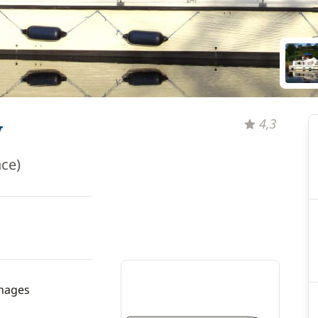
y
4,3
nce)
hages