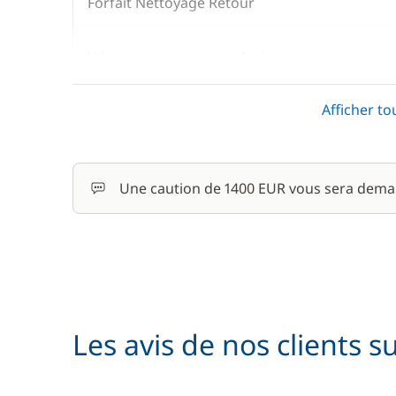
Forfait Nettoyage Retour
Hôtesse (repas non inclus)
Afficher to
Location de vélo - Adulte
Parking Voitures
Une caution de 1400 EUR vous sera dema
Skipper (repas non inclus)
Les avis de nos clients s