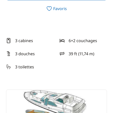
Favoris
3 cabines
6+2 couchages
3 douches
39 ft (11,74 m)
longueur
3 toilettes