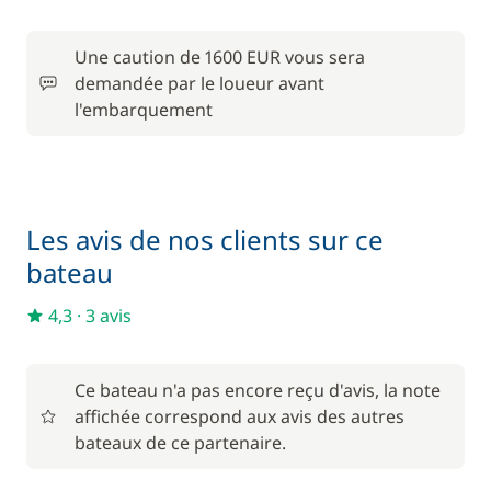
Location de vélo - Adulte
/ semaine
Une caution de 1600 EUR vous sera
45,00 €
Parking Voitures
demandée par le loueur avant
/ semaine
l'embarquement
240,00 €
Skipper (repas non inclus)
/ jour
Les avis de nos clients sur ce
bateau
4,3
·
3 avis
Ce bateau n'a pas encore reçu d'avis, la note
affichée correspond aux avis des autres
bateaux de ce partenaire.