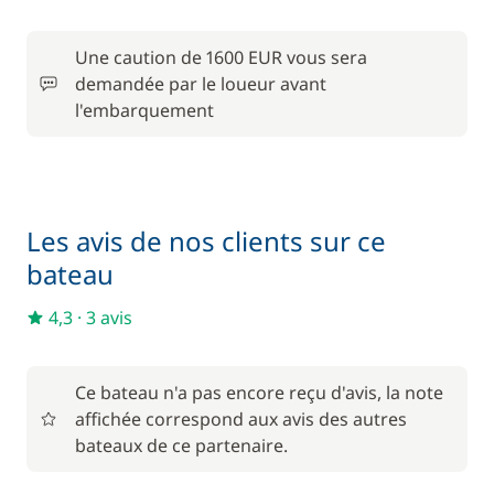
Location de vélo - Adulte
/ semaine
Une caution de 1600 EUR vous sera
45,00 €
Parking Voitures
demandée par le loueur avant
/ semaine
l'embarquement
240,00 €
Skipper (repas non inclus)
/ jour
Les avis de nos clients sur ce
bateau
4,3
·
3 avis
Ce bateau n'a pas encore reçu d'avis, la note
affichée correspond aux avis des autres
bateaux de ce partenaire.