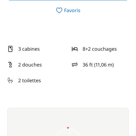
Favoris
3 cabines
8+2 couchages
2 douches
36 ft (11,06 m)
longueur
2 toilettes