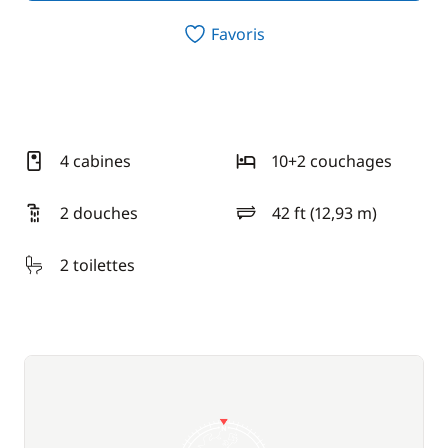
Favoris
4 cabines
10+2 couchages
2 douches
42 ft (12,93 m)
longueur
2 toilettes