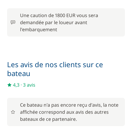
Location de vélo - Adulte
/ semaine
Une caution de 1800 EUR vous sera
45,00 €
Parking Voitures
demandée par le loueur avant
/ semaine
l'embarquement
240,00 €
Skipper (repas non inclus)
/ jour
Les avis de nos clients sur ce
bateau
4,3
·
3 avis
Ce bateau n'a pas encore reçu d'avis, la note
affichée correspond aux avis des autres
bateaux de ce partenaire.