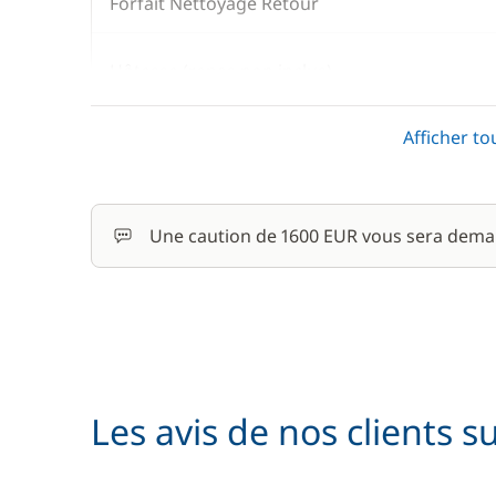
Forfait Nettoyage Retour
Hôtesse (repas non inclus)
Afficher to
Location de vélo - Adulte
Parking Voitures
Une caution de 1600 EUR vous sera dema
Skipper (repas non inclus)
Les avis de nos clients s