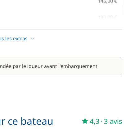
145,00 €
190,00 €
/ jour
us les extras
42,00 €
/ semaine
45,00 €
ndée par le loueur avant l'embarquement
/ semaine
240,00 €
/ jour
ur ce bateau
4,3
·
3 avis