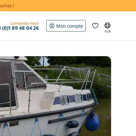
oches !
Contactez-nous
Mon compte
 (0)1 89 48 04 26
EUR