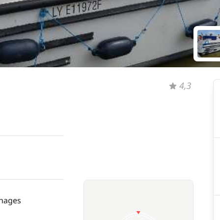
4,3
hages