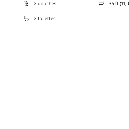
2 douches
36 ft (11,
longueur
2 toilettes