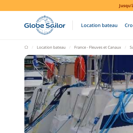
Jusqu'
Location bateau
Cro
GlobeSailor
Location bateau
France - Fleuves et Canaux
S