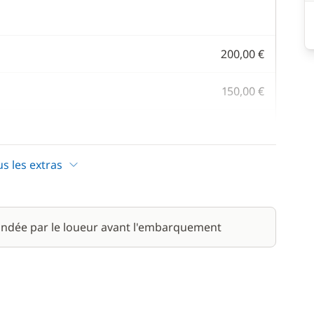
200,00 €
150,00 €
70,00 €
/ semaine
us les extras
8,00 €
/ personne
200,00 €
ndée par le loueur avant l'embarquement
/ jour