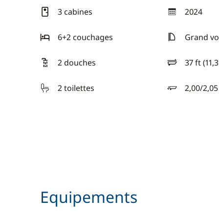
3 cabines
2024
année
6+2 couchages
Grand vo
2 douches
37 ft (11,
longueur
2 toilettes
2,00/2,0
tirant d'eau
Equipements