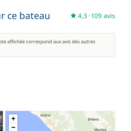
ur ce bateau
4,3
·
109 avis
note affichée correspond aux avis des autres
+
−