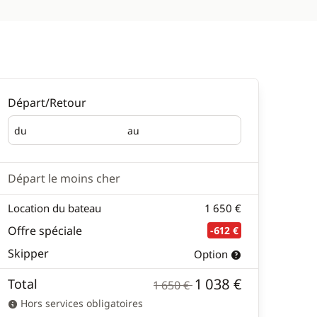
Départ/Retour
du
au
Départ
Retour
Départ le moins cher
Location du bateau
1 650 €
Offre spéciale
-612 €
Skipper
Option
1 038 €
Total
1 650 €
Hors services obligatoires