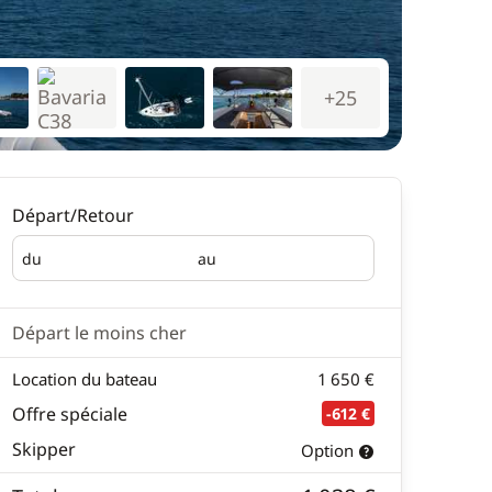
+25
Départ/Retour
du
au
Départ
Retour
Départ le moins cher
Location du bateau
1 650 €
Offre spéciale
-612 €
Skipper
Option