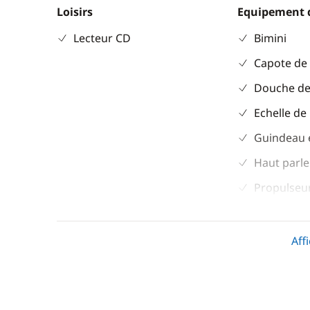
Loisirs
Equipement 
Lecteur CD
Bimini
Capote de
Douche de
Echelle de
Guindeau 
Haut parle
Propulseur
Table de c
Aff
Divers
Cuisine
Equipement de sécurité
Cuisinière
Guide & cartes
Ice Maker