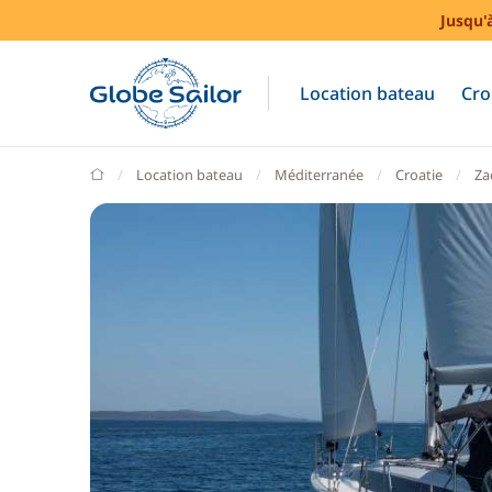
Jusqu'
Location bateau
Cro
GlobeSailor
Location bateau
Méditerranée
Croatie
Za