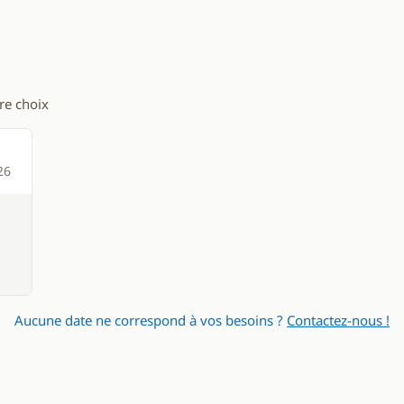
eur
Eau chaude
Panneaux solaires
WC électrique
tre choix
26
Aucune date ne correspond à vos besoins ?
Contactez-nous !