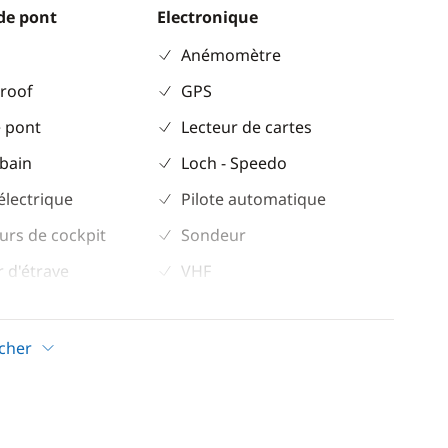
de pont
Electronique
Anémomètre
 roof
GPS
 pont
Lecteur de cartes
 bain
Loch - Speedo
électrique
Pilote automatique
urs de cockpit
Sondeur
 d'étrave
VHF
ockpit
icher
Confort
Chauffage
Climatisation