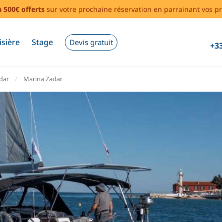
à 500€ offerts
sur votre prochaine réservation en parrainant vos pr
isière
Stage
Devis gratuit
+33
dar
Marina Zadar