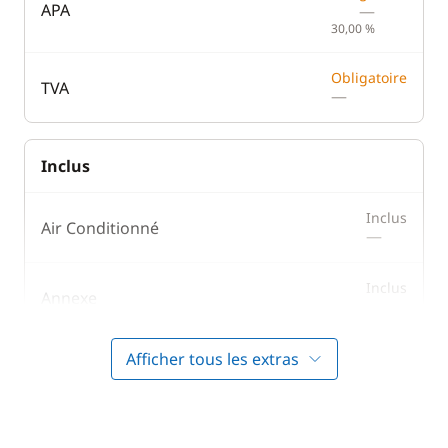
Machine à café
Lave Linge
APA
—
30,00 %
Micro-ondes
Panneaux solaires
Réfrigérateur
Plateforme de bain
Obligatoire
TVA
—
Réfrigérateur
Ventilateurs
éléctrique
WC électrique
Inclus
Inclus
Air Conditionné
—
Inclus
Annexe
—
Afficher tous les extras
Inclus
Bouée tractée
—
Inclus
Forfait Nettoyage Retour
—