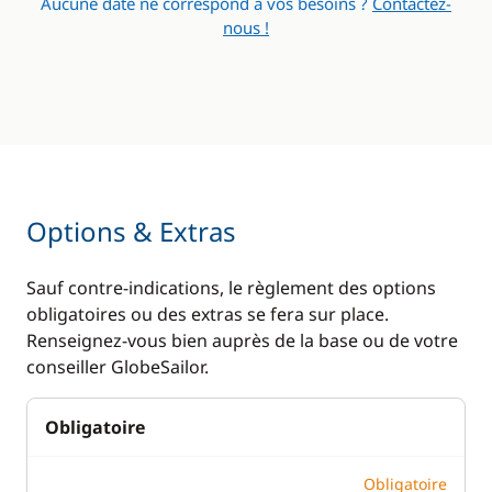
Aucune date ne correspond à vos besoins ?
Contactez-
Loch - Speedo
nous !
Pilote automatique
Radar anti-collision
Sondeur
VHF
Options & Extras
Cuisine
Confort
Sauf contre-indications, le règlement des options
Congélateur
Bossoir électrique
obligatoires ou des extras se fera sur place.
Cuisinière
Climatisation
Renseignez-vous bien auprès de la base ou de votre
conseiller GlobeSailor.
Grille pain
Dessalinisateur
Ice Maker
Eau chaude
Obligatoire
Lave Vaisselle
Générateur
Obligatoire