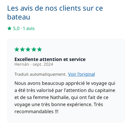
Les avis de nos clients sur ce
bateau
Inclus
Kayak
—
5,0
·
1 avis
Inclus
Literie
—
5
Inclus
Paddle
Excellente attention et service
—
Hernán
sept. 2024
Voir l'original
Traduit automatiquement.
Inclus
Serviettes
—
Nous avons beaucoup apprécié le voyage qui
a été très valorisé par l'attention du capitaine
et de sa femme Nathalie, qui ont fait de ce
Inclus
Skipper (repas non inclus)
—
voyage une très bonne expérience. Très
recommandables !!!
Inclus
Skipper + Hôtesse (repas non inclus)
—