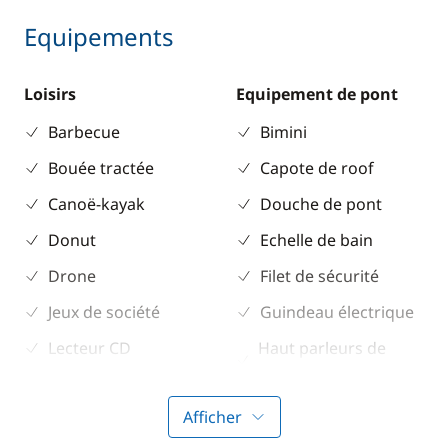
Equipements
Loisirs
Equipement de pont
Barbecue
Bimini
Bouée tractée
Capote de roof
Canoë-kayak
Douche de pont
Donut
Echelle de bain
Drone
Filet de sécurité
Jeux de société
Guindeau électrique
Lecteur CD
Haut parleurs de
cockpit
Lecteur DVD
Pont en teck
Afficher
Masques & tubas
Propulseur d'étrave