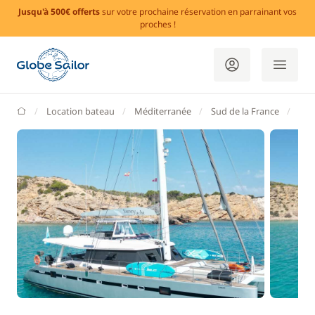
Jusqu'à 500€ offerts
sur votre prochaine réservation en parrainant vos
proches !
GlobeSailor
Location bateau
Méditerranée
Sud de la France
Var