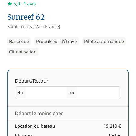
5,0
· 1 avis
Sunreef 62
Saint Tropez, Var (France)
Barbecue
Propulseur d'étrave
Pilote automatique
Climatisation
Départ/Retour
du
au
Départ
Retour
Départ le moins cher
Location du bateau
15 210 €
Skipper
Inclus