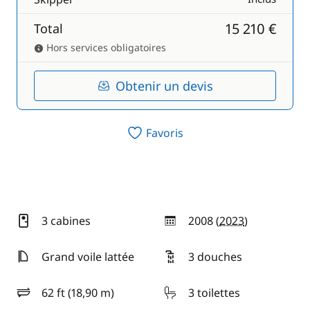
15 210 €
Total
Hors services obligatoires
Obtenir un devis
Favoris
3 cabines
2008 (
2023
)
année
Grand voile lattée
3 douches
62 ft (18,90 m)
3 toilettes
longueur