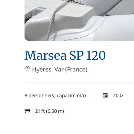
Marsea SP 120
Hyères, Var (France)
8 personne(s) capacité max.
2007
année
21 ft (6,50 m)
longueur