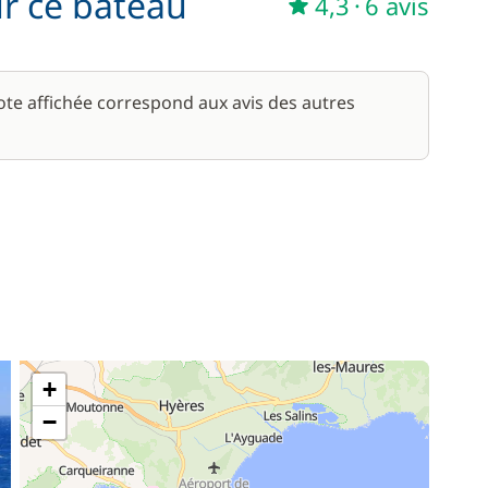
ur ce bateau
4,3
·
6 avis
note affichée correspond aux avis des autres
+
−