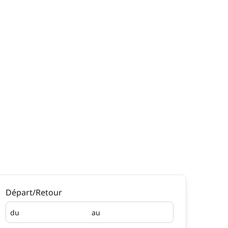
Départ/Retour
du
au
Départ
Retour