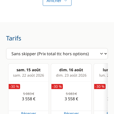
Afficher
Tarifs
sam. 15 août
dim. 16 août
lun. 1
sam. 22 août 2026
dim. 23 août 2026
lun. 24 
-30 %
-30 %
-30 %
5 083 €
5 083 €
5 0
3 558 €
3 558 €
3 5
Réserver
Réserver
Rése