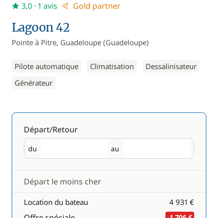
3,0
· 1 avis
Gold partner
Lagoon 42
Pointe à Pitre, Guadeloupe (Guadeloupe)
Pilote automatique
Climatisation
Dessalinisateur
Générateur
Départ/Retour
du
au
Départ
Retour
Départ le moins cher
Location du bateau
4 931 €
Offre spéciale
-1 706 €