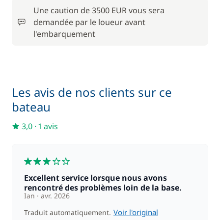
Inclus dans le pack confort
Serviettes
—
Une caution de 3500 EUR vous sera
demandée par le loueur avant
l'embarquement
En option
80,00 €
Barbecue
/ semaine
Les avis de nos clients sur ce
Filet de sécurité
150,00 €
bateau
3,0
·
1 avis
100,00 €
Paddle
/ semaine
3
55,00 €
Rachat de Franchise
/ nuit
Excellent service lorsque nous avons
rencontré des problèmes loin de la base.
Ian
avr. 2026
250,00 €
Skipper (repas non inclus)
/ nuit
Voir l'original
Traduit automatiquement.