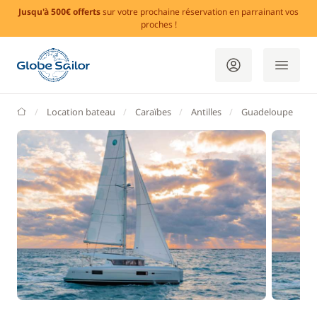
Jusqu'à 500€ offerts
sur votre prochaine réservation en parrainant vos
proches !
GlobeSailor
Location bateau
Caraïbes
Antilles
Guadeloupe
P