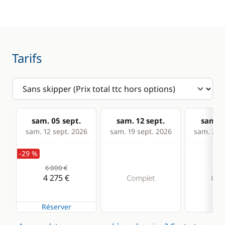
GPS
Lecteur de cartes
Loch - Speedo
Tarifs
Pilote automatique
Sondeur
VHF
sam. 05 sept.
sam. 12 sept.
sam. 1
sam. 12 sept. 2026
sam. 19 sept. 2026
sam. 26 s
Cuisine
Confort
-29 %
Congélateur
Climatisation
6 000 €
Cuisinière
Eau chaude
4 275 €
Complet
Com
Réfrigérateur
Réserver