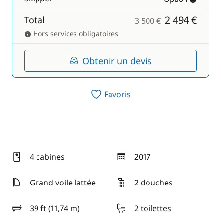
2 494 €
Total
3 500 €
Hors services obligatoires
Obtenir un devis
Favoris
4 cabines
2017
année
Grand voile lattée
2 douches
39 ft (11,74 m)
2 toilettes
longueur