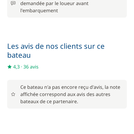
/ semaine
demandée par le loueur avant
l'embarquement
200,00 €
Hôtesse (repas non inclus)
/ nuit
150,00 €
Kayak
/ semaine
Les avis de nos clients sur ce
bateau
Paddle
124,00 €
4,3
·
36 avis
Rachat de Franchise
360,00 €
Ce bateau n'a pas encore reçu d'avis, la note
210,00 €
Skipper (repas non inclus)
affichée correspond aux avis des autres
/ nuit
bateaux de ce partenaire.