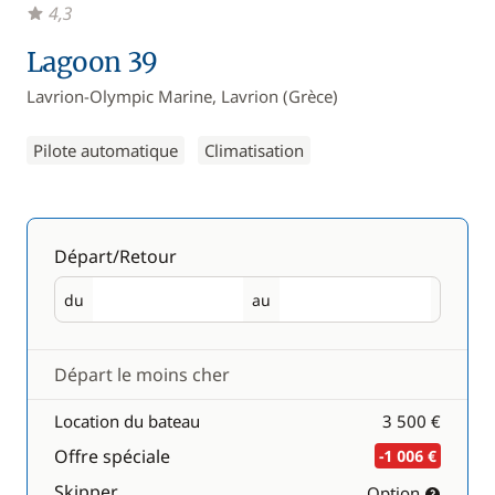
4,3
Lagoon 39
Lavrion-Olympic Marine, Lavrion (Grèce)
Pilote automatique
Climatisation
Départ/Retour
du
au
Départ
Retour
Départ le moins cher
Location du bateau
3 500 €
Offre spéciale
-1 006 €
Skipper
Option