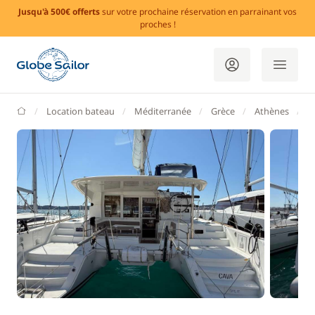
Jusqu'à 500€ offerts
sur votre prochaine réservation en parrainant vos
proches !
GlobeSailor
Location bateau
Méditerranée
Grèce
Athènes
L