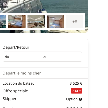
+8
Départ/Retour
du
au
Départ
Retour
Départ le moins cher
Location du bateau
3 525 €
Offre spéciale
-141 €
Skipper
Option