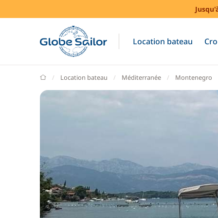
Jusqu'
Location bateau
Cro
GlobeSailor
Location bateau
Méditerranée
Montenegro