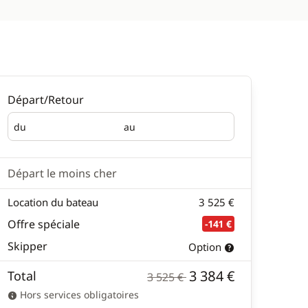
Départ/Retour
du
au
Départ
Retour
Départ le moins cher
Location du bateau
3 525 €
Offre spéciale
-141 €
Skipper
Option
3 384 €
Total
3 525 €
Hors services obligatoires