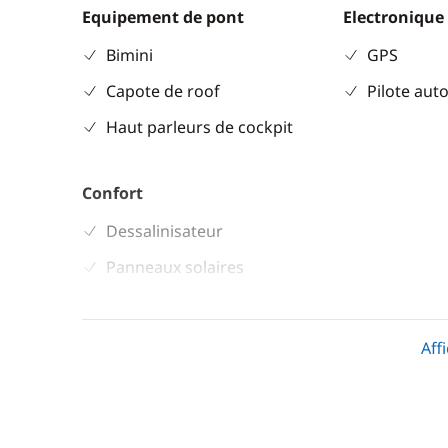
Equipement de pont
Electronique
Bimini
GPS
Capote de roof
Pilote aut
Haut parleurs de cockpit
Confort
Dessalinisateur
Panneaux solaires
WC électrique
Aff