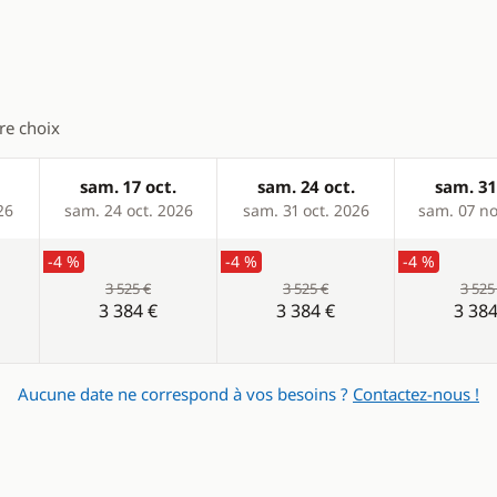
tre choix
sam. 17 oct.
sam. 24 oct.
sam. 31
26
sam. 24 oct. 2026
sam. 31 oct. 2026
sam. 07 no
-4 %
-4 %
-4 %
3 525 €
3 525 €
3 525
3 384 €
3 384 €
3 384
Aucune date ne correspond à vos besoins ?
Contactez-nous !