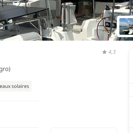
4,3
gro)
eaux solaires