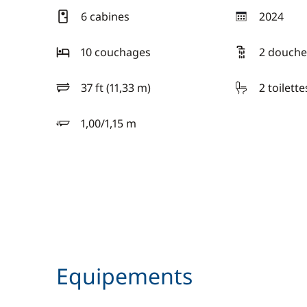
6 cabines
2024
année
10 couchages
2 douche
37 ft (11,33 m)
2 toilette
longueur
1,00/1,15 m
tirant d'eau
Equipements