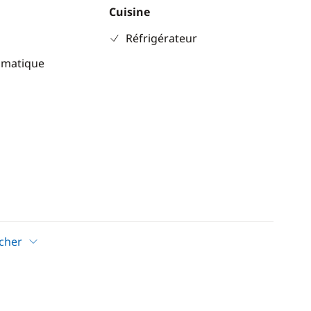
Cuisine
Réfrigérateur
omatique
icher