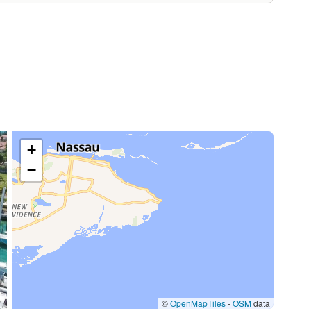
+
−
©
OpenMapTiles
-
OSM
data