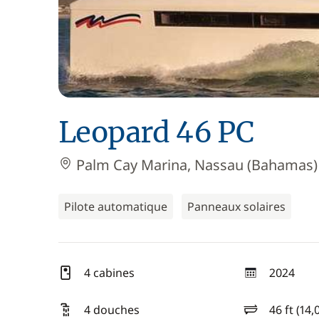
Leopard 46 PC
Palm Cay Marina, Nassau (Bahamas)
Pilote automatique
Panneaux solaires
4 cabines
2024
année
4 douches
46 ft (14,
longueur