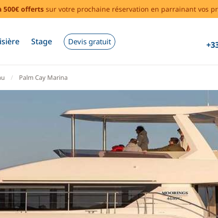
à 500€ offerts
sur votre prochaine réservation en parrainant vos pr
isière
Stage
Devis gratuit
+33
au
Palm Cay Marina