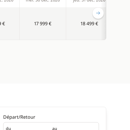
9 €
17 999 €
18 499 €
1
Départ/Retour
du
au