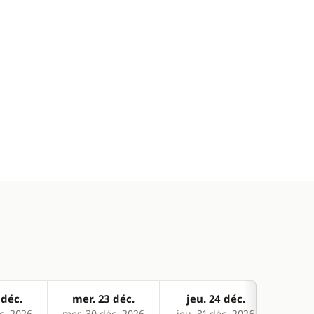
 déc.
mer. 23 déc.
jeu. 24 déc.
ven
c. 2026
mer. 30 déc. 2026
jeu. 31 déc. 2026
ven. 