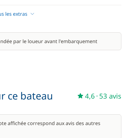
30,00 €
/ nuit
us les extras
185,00 €
/ nuit
ndée par le loueur avant l'embarquement
25,00 €
/ nuit
125,00 €
/ nuit
ur ce bateau
4,6
·
53 avis
note affichée correspond aux avis des autres