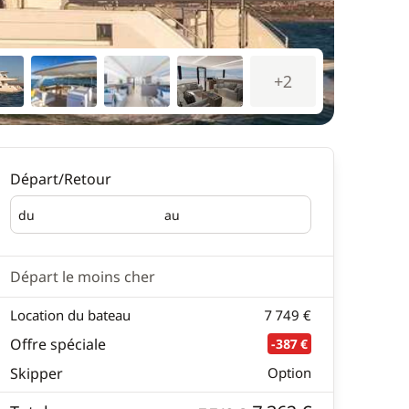
+2
Départ/Retour
du
au
Départ
Retour
Départ le moins cher
Location du bateau
7 749 €
Offre spéciale
-387 €
Skipper
Option