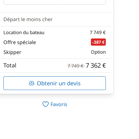
Départ
Retour
Départ le moins cher
Location du bateau
7 749 €
Offre spéciale
-387 €
Skipper
Option
7 362 €
Total
7 749 €
Obtenir un devis
Favoris