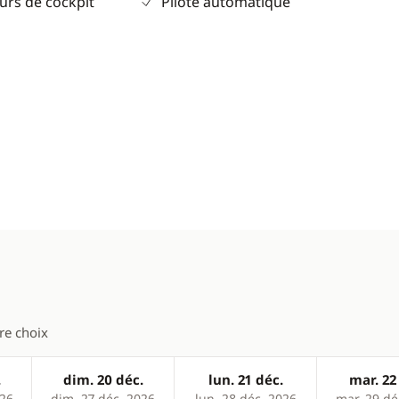
urs de cockpit
Pilote automatique
tre choix
.
dim. 20 déc.
lun. 21 déc.
mar. 22
026
dim. 27 déc. 2026
lun. 28 déc. 2026
mar. 29 dé