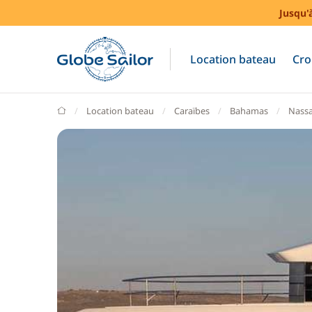
Jusqu'
Location bateau
Cro
GlobeSailor
Location bateau
Caraïbes
Bahamas
Nass