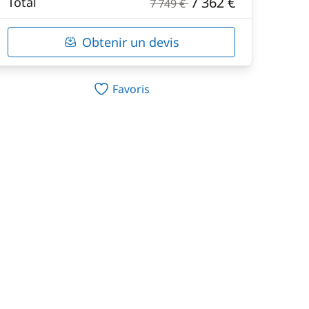
7 362 €
Total
7 749 €
Obtenir un devis
Favoris