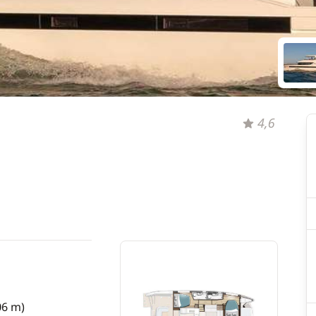
4,6
06 m)