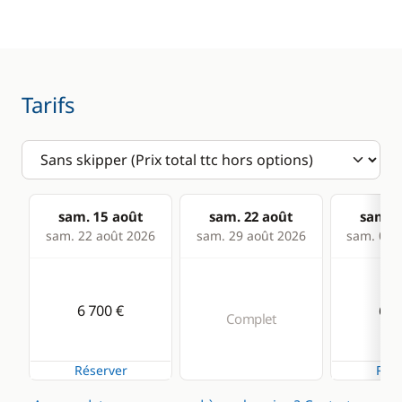
Anémomètre
Equipement de
sécurité
GPS
Lecteur de cartes
Tarifs
Loch - Speedo
Pilote automatique
Sondeur
sam. 15 août
sam. 22 août
sam. 2
VHF
sam. 22 août 2026
sam. 29 août 2026
sam. 05 s
Cuisine
Confort
6 700 €
6 2
Cuisinière
Dessalinisateur
Complet
Machine à café
Eau chaude
Réserver
Rése
Réfrigérateur
Panneaux solaires