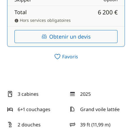
6 200 €
Total
Hors services obligatoires
Obtenir un devis
Favoris
3 cabines
2025
année
6+1 couchages
Grand voile lattée
2 douches
39 ft (11,99 m)
longueur