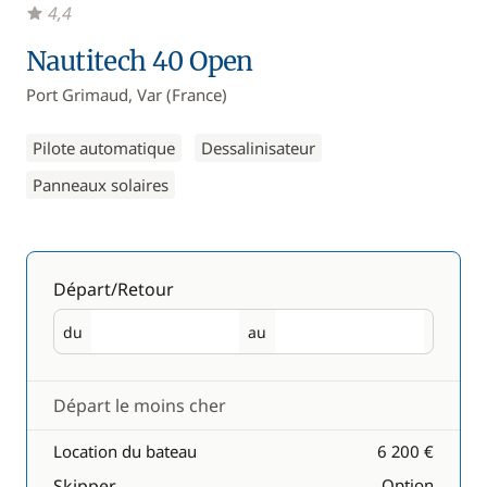
4,4
Nautitech 40 Open
Port Grimaud, Var (France)
Pilote automatique
Dessalinisateur
Panneaux solaires
Départ/Retour
du
au
Départ
Retour
Départ le moins cher
Location du bateau
6 200 €
Skipper
Option