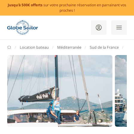
Jusqu'à 500€ offerts
sur votre prochaine réservation en parrainant vos
proches !
GlobeSailor
Location bateau
Méditerranée
Sud de la France
Var