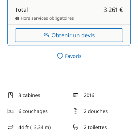
3 261 €
Total
Hors services obligatoires
Obtenir un devis
Favoris
3 cabines
2016
année
6 couchages
2 douches
44 ft (13,34 m)
2 toilettes
longueur