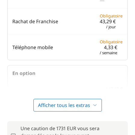
—
Obligatoire
Rachat de Franchise
43,29 €
/ jour
Obligatoire
Téléphone mobile
4,33 €
/ semaine
En option
147,17 €
Cuisinier (repas non inclus)
/ jour
Afficher tous les extras
15,58 €
Kayak
/ jour
Une caution de 1731 EUR vous sera
21,64 €
Paddle