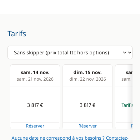
Réfrigérateur
Générateur
Panneaux solaires
Tarifs
sam. 14 nov.
dim. 15 nov.
sam. 2
sam. 21 nov. 2026
dim. 22 nov. 2026
sam. 28 
3 817 €
3 817 €
Tarif su
Réserver
Réserver
Rése
Aucune date ne correspond à vos besoins ?
Contactez-