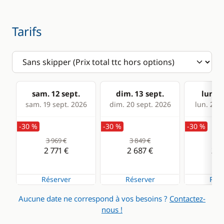
Tarifs
sam. 12 sept.
dim. 13 sept.
lun. 1
sam. 19 sept. 2026
dim. 20 sept. 2026
lun. 21 s
-30 %
-30 %
-30 %
3 969 €
3 849 €
3 7
2 771 €
2 687 €
2 6
Réserver
Réserver
Rése
Aucune date ne correspond à vos besoins ?
Contactez-
nous !