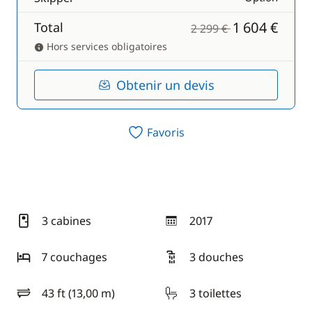
1 604 €
Total
2 299 €
Hors services obligatoires
Obtenir un devis
Favoris
3 cabines
2017
année
7 couchages
3 douches
43 ft (13,00 m)
3 toilettes
longueur