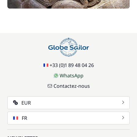
77,00 €
Paddle
/ semaine
70,00 €
Parking Voitures
/ semaine
17,50 €
Siège bébé
/ semaine
+33 (0)1 89 48 04 26
59,50 €
Wifi
/ semaine
WhatsApp
Contactez-nous
EUR
FR