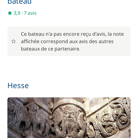
bateau
Serviettes
—
3,9
·
7 avis
En option
Ce bateau n'a pas encore reçu d'avis, la note
affichée correspond aux avis des autres
85,00 €
Animaux de compagnie
bateaux de ce partenaire.
/ unité
56,00 €
Barbecue
/ semaine
Hesse
Le paquet environnemental
15,00 €
59,50 €
Location de vélo - Adulte
/ semaine
45,50 €
Location de vélo - Enfant
/ semaine