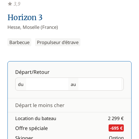
3,9
Horizon 3
Hesse, Moselle (France)
Barbecue
Propulseur d'étrave
Départ/Retour
du
au
Départ
Retour
Départ le moins cher
Location du bateau
2 299 €
Offre spéciale
-695 €
Skipper
Option