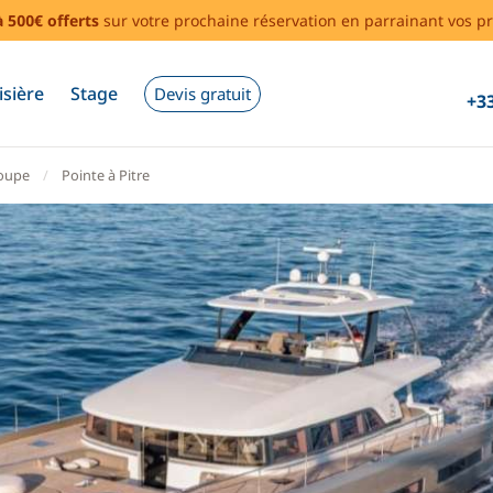
à 500€ offerts
sur votre prochaine réservation en parrainant vos pr
isière
Stage
Devis gratuit
+33
oupe
Pointe à Pitre