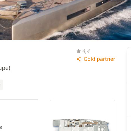
4,4
Gold partner
upe)
r
s