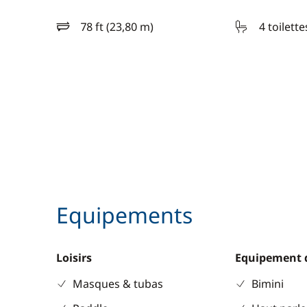
78 ft (23,80 m)
4 toilette
longueur
Equipements
Loisirs
Equipement 
Masques & tubas
Bimini