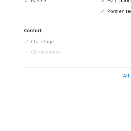
Paddle
Haut parle
Pont en te
Confort
Chauffage
Climatisation
Dessalinisateur
Générateur
Aff
WC électrique