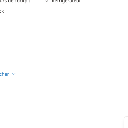
urs de cockpit
Réfrigérateur
ck
icher