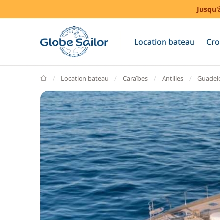
Jusqu'
Location bateau
Cro
GlobeSailor
Location bateau
Caraïbes
Antilles
Guadel