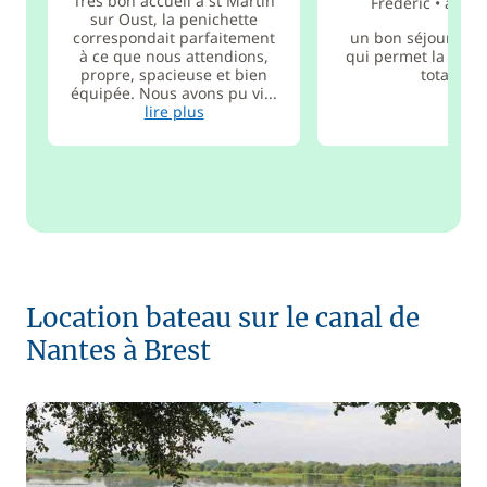
Très bon accueil à st Martin
Frédéric
•
août 
sur Oust, la penichette
correspondait parfaitement
un bon séjour, rela
à ce que nous attendions,
qui permet la déc
propre, spacieuse et bien
totale.
équipée. Nous avons pu vi...
lire plus
Location bateau sur le canal de
Nantes à Brest