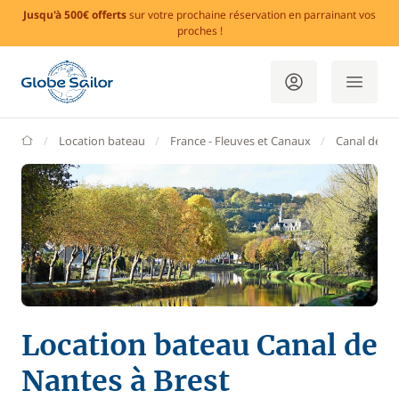
Jusqu'à 500€ offerts
sur votre prochaine réservation en parrainant vos
proches !
GlobeSailor
Location bateau
France - Fleuves et Canaux
Canal de Na
Location bateau Canal de
Nantes à Brest