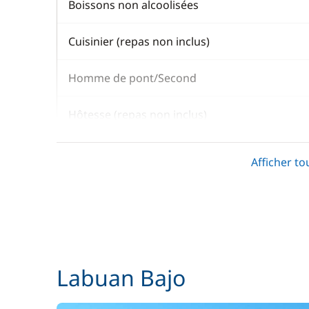
Boissons non alcoolisées
Cuisinier (repas non inclus)
Homme de pont/Second
Hôtesse (repas non inclus)
Literie + Serviette
Afficher to
Pension complète
Skipper (repas non inclus)
Labuan Bajo