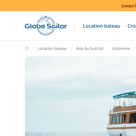
Jusqu'
Location bateau
Cro
GlobeSailor
Location bateau
Asie du Sud-Est
Indonésie