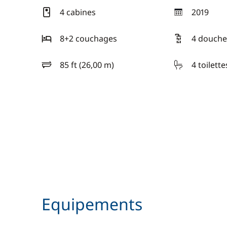
4 cabines
2019
année
8+2 couchages
4 douche
85 ft (26,00 m)
4 toilette
longueur
Equipements