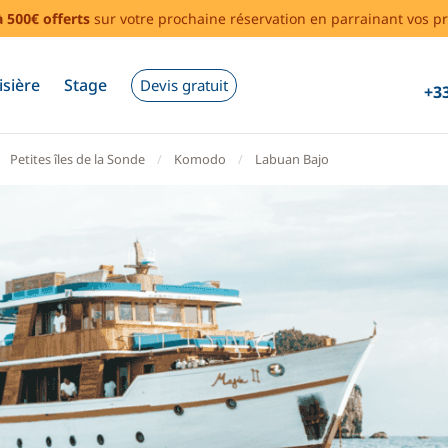
à 500€ offerts
sur votre prochaine réservation en parrainant vos pr
isière
Stage
Devis gratuit
+33
Petites îles de la Sonde
Komodo
Labuan Bajo