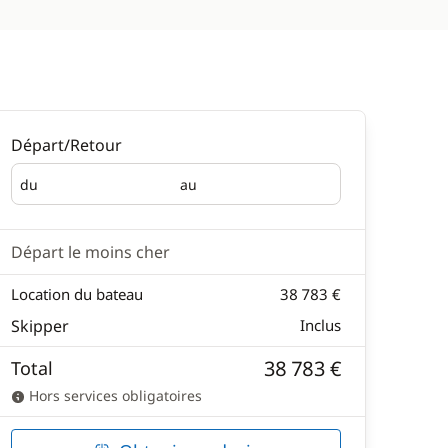
Départ/Retour
du
au
Départ
Retour
Départ le moins cher
Location du bateau
38 783 €
Skipper
Inclus
38 783 €
Total
Hors services obligatoires