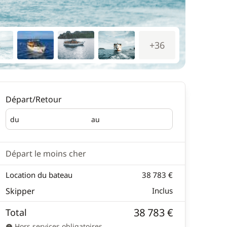
+36
Départ/Retour
du
au
Départ
Retour
Départ le moins cher
Location du bateau
38 783 €
Skipper
Inclus
38 783 €
Total
Hors services obligatoires