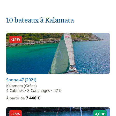
10 bateaux à Kalamata
-24%
Saona 47 (2021)
Kalamata (Grèce)
4 Cabines • 8 Couchages • 47 ft
7 446 €
À partir de
-28%
4,0