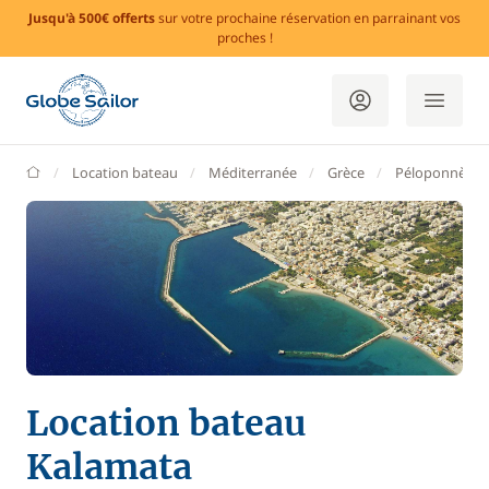
Jusqu'à 500€ offerts
sur votre prochaine réservation en parrainant vos
proches !
GlobeSailor
Location bateau
Méditerranée
Grèce
Péloponnèse
Location bateau
Kalamata