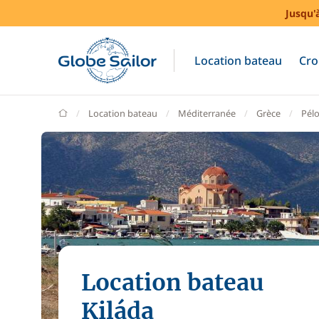
Jusqu'
Location bateau
Cro
GlobeSailor
Location bateau
Méditerranée
Grèce
Pél
Location bateau
Kiláda