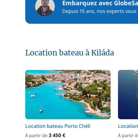
Embarquez avec GlobeSa
Depuis 15 ans, nos experts vous c
Location bateau à Kiláda
Location bateau Porto Chéli
Locatio
3 450 €
À partir de
À partir 