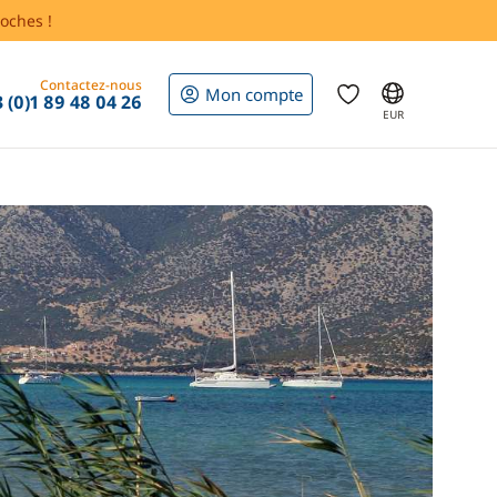
oches !
Contactez-nous
Mon compte
 (0)1 89 48 04 26
EUR