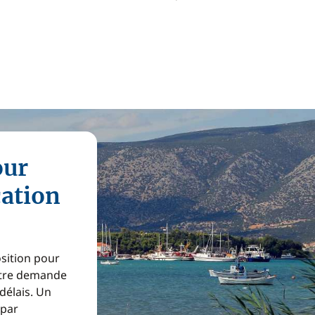
our
cation
osition pour
Votre demande
 délais. Un
 par