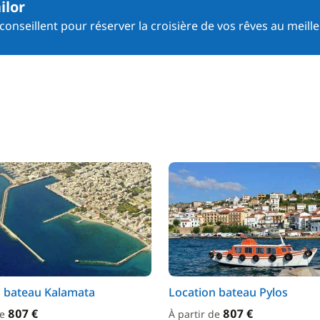
ilor
onseillent pour réserver la croisière de vos rêves au meille
n bateau Kalamata
Location bateau Pylos
807 €
807 €
de
À partir de