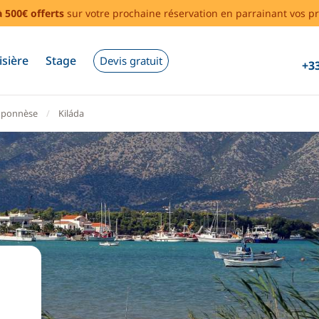
à 500€ offerts
sur votre prochaine réservation en parrainant vos pr
isière
Stage
Devis gratuit
+33
oponnèse
Kiláda