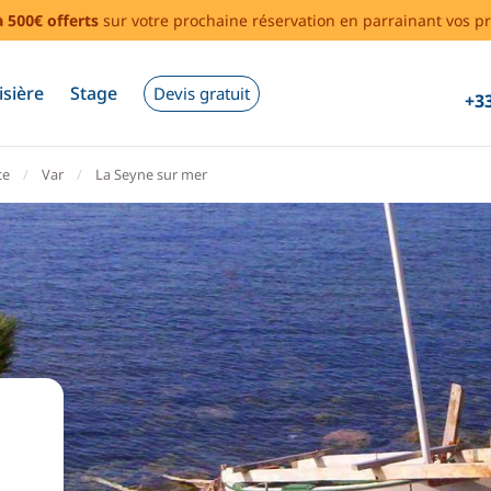
à 500€ offerts
sur votre prochaine réservation en parrainant vos pr
isière
Stage
Devis gratuit
+33
ce
Var
La Seyne sur mer