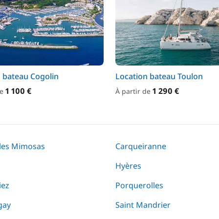
 bateau Cogolin
Location bateau Toulon
1 100 €
1 290 €
de
À partir de
les Mimosas
Carqueiranne
Hyères
iez
Porquerolles
gay
Saint Mandrier