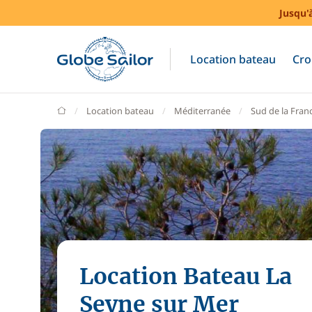
Jusqu'
Location bateau
Cro
GlobeSailor
Location bateau
Méditerranée
Sud de la Fran
Location Bateau La
Seyne sur Mer