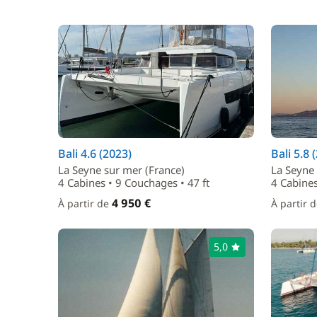
Bali 4.6 (2023)
Bali 5.8 
La Seyne sur mer (France)
La Seyne 
4 Cabines • 9 Couchages • 47 ft
4 Cabines
4 950 €
À partir de
À partir 
5,0