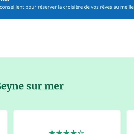
onseillent pour réserver la croisière de vos rêves au meille
 Seyne sur mer
4